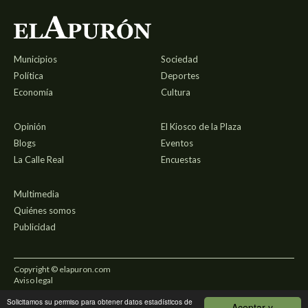
Municipios
Sociedad
Política
Deportes
Economía
Cultura
Opinión
El Kiosco de la Plaza
Blogs
Eventos
La Calle Real
Encuestas
Multimedia
Quiénes somos
Publicidad
Copyright © elapuron.com
Aviso legal
Solicitamos su permiso para obtener datos estadísticos de
Política de privacidad
Aceptar y