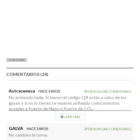
PUBLICIDAD
COMENTARIOS (24)
Astrazeneca
HACE 3 AÑOS
DENUNCIAR COMENTARIO
No entiendo nada. Si tienes el código QR estás a salvo de los
gases y si no lo tienes te mueres asfixiado como intentes
acceder a Puerto de Naos o Puerto de CO₂.
No sé, pero a mí esto me parece más bien un intento de
LEER MÁS
superar lo que imaginó George Orwell en su novela 1984, o
sea, un control total de la población y un ataque a la libertad de
GALVA
HACE 3 AÑOS
DENUNCIAR COMENTARIO
movimiento argumentando que se hace para proteger a las
No cambies la torna.
personas… como si la gente fuera idiota y no supiera cuidarse a