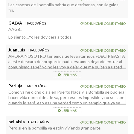
Las casetas de l bombilla habría que derribarlas, son ilegales,
fin.
GALVA
HACE 3 AÑOS
DENUNCIAR COMENTARIO
AAGB…
Lo siento…Yo les doy cera a todos.
JuanLuis
HACE 3 AÑOS
DENUNCIAR COMENTARIO
AHORA NOSOTRO tenemos qe levantarnoos yDECIR BASTA
a este descaro desproporcio nado, estamos dejando entrar al
comunismo sabe? yo no les voy a dejar que me quiten a usted
lo suyo ni a mi lo mío obviamente yo le hablo. le hablo le digo de
LEER MÁS
que, de nuestras calles, nuestras playas, nuestra LIBERTAD
COMO sr. huimanos!! yo creo que va siendo el momento de
Perluja
HACE 3 AÑOS
DENUNCIAR COMENTARIO
RASCARSE la cabeza y que se pongan vds. a pensar, lo de los
Como ya he dicho ojalá en Puerto Naos y la Bombilla se pudiera
gasses si se instala un meidor pero luego las medidas estan
hacer vida normal desde ya, pero eso es imposible y no se sabe
ocultas para la poblacion o se filtran solo datos COCINADOS.
cuando lo será, eso es una verdad como un templo que ya se
ejemplo: a mi me gustaría saber por ejempl porque nadie habla
conocía por todos los partidos antes de las elecciones, todo lo
del acido fluorhidricco, el . tetrafluorocarbonato,. etc. porque
LEER MÁS
demás intentos de tapar el sol con un dedo . Se entrará cuando
se sabe que hay menos gas del que se dice pero se usa la
los gases lo permitan , y eso no hay presidente del Cabildo
medidicion de los datos que se han elegido porque calzan la
bellaisla
HACE 3 AÑOS
DENUNCIAR COMENTARIO
todopoderoso que lo cambie, a la opinión pública se la puede
narrativa, pero se oculta el resto. transparencia y LIBERTAD
Pero si en la bombilla ya están viviendo gran parte.
manipular, a la naturaleza no.