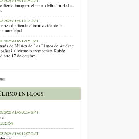
.08.2026 A LAS 19:19 GMT
caliente inaugura el nuevo Mirador de Las
as
.08.2026 A LAS 19:12 GMT
orte adjudica la climatización de la
ina municipal
.08.2026 A LAS 19:09 GMT
anda de Música de Los Llanos de Aridane
pañará al virtuoso trompetista Rubén
ó este 17 de octubre
AD
ÚLTIMO EN BLOGS
.08.2026 A LAS 00:56 GMT
euda
ALLEJÓN
.08.2026 A LAS 12:07 GMT
ha real