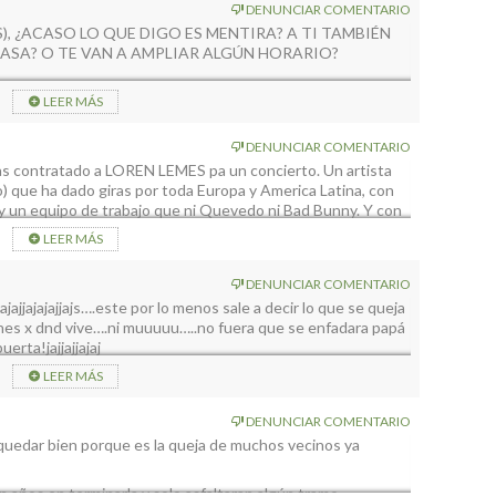
DENUNCIAR COMENTARIO
, ¿ACASO LO QUE DIGO ES MENTIRA? A TI TAMBIÉN
CASA? O TE VAN A AMPLIAR ALGÚN HORARIO?
 GENIAL, JAJAJAJAJAJJAAJJAJAJA
LEER MÁS
DENUNCIAR COMENTARIO
as contratado a LOREN LEMES pa un concierto. Un artista
) que ha dado giras por toda Europa y America Latina, con
 y un equipo de trabajo que ni Quevedo ni Bad Bunny. Y con
tenderle tengas que poner subtitulos y saber suajili) .Y que
LEER MÁS
DENUNCIAR COMENTARIO
ajjajajajjajs….este por lo menos sale a decir lo que se queja
arnes x dnd vive….ni muuuuu…..no fuera que se enfadara papá
erta!jajjajjajaj
LEER MÁS
DENUNCIAR COMENTARIO
 quedar bien porque es la queja de muchos vecinos ya
años en terminarla y solo asfaltaran algún tramo.