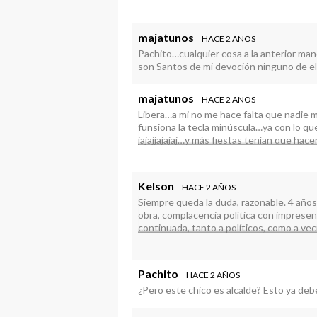
Ambos sin historia laboral.
majatunos
HACE 2 AÑOS
Pachito…cualquier cosa a la anterior man
son Santos de mi devoción ninguno de el
majatunos
HACE 2 AÑOS
Libera…a mi no me hace falta que nadie 
funsiona la tecla minúscula…ya con lo qu
jajajjajajaj…y más fiestas tenían que hac
que tutankamon!!!la próxima fiesta es pa
Sánchez como dj…
Kelson
HACE 2 AÑOS
Siempre queda la duda, razonable. 4 años d
obra, complacencia política con imprese
continuada, tanto a políticos, como a veci
su nombre, pero en otro lugar. El príncipe
TIGALATE, pero da igual, se llame como s
vecinos de Fuencaliente, 2 plantas de asfal
Pachito
HACE 2 AÑOS
de La.Cabaña, creo que lo van a.traer en la
¿Pero este chico es alcalde? Esto ya deb
mismo kilómetro, todo dios, asfaltado…. Id
hasta que no cumplan. Ideas….