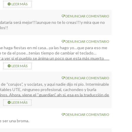
LEER MÁS
DENUNCIAR COMENTARIO
dataria será mejor!!!aunque no te lo creas!!!y mira que no
los!!
DENUNCIAR COMENTARIO
me haga fiestas en mi casa…ya las hago yo…que para eso me
e te da el psoe…tenías tiempo de cambiar el teclado…
er a ver si el pueblo se ánima un poco que esta más muerto
ra festejar el regresó de tu dios puigdemon…con tu jefe
LEER MÁS
DENUNCIAR COMENTARIO
e “corujos”, y sociatas, y aquí nadie dijo ni pío. Interminable
ntables UTE, ninguneo profesional, cachondeo y burla
nos. Ahora, viene el “guardian”, ah si, esa es la traducción de
 que debiera ser por un partido nacionalista, sería
LEER MÁS
e llame…. Tiguerorte, Malpaises, Tigalate, etc.etx.etc… los
to, y calladitos también, nosotros, la del Furia,.y el asfalto
DENUNCIAR COMENTARIO
 gua perrera. Todo el asfalto, de esta isla sale de casi el
e ser una broma.
afe????.juntate con el Gregorio, y cierra la carretera del sur,