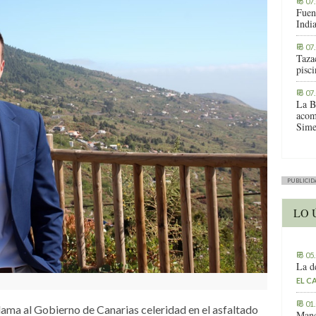
07
Fuen
Indi
07
Tazac
pisc
07
La B
acom
Sime
PUBLICID
LO 
05
La d
EL C
01
ama al Gobierno de Canarias celeridad en el asfaltado
Manc