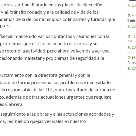
as obras se han dilatado en sus plazos de ejecución
EL C
al, tránsito rodado y a la calidad de vida de los
30
además de la de los municipios colindantes y turistas que
Todo
 LP-2.
EL C
“se han mantenido varios contactos y reuniones con la
24
"Fau
s problemas que está ocasionando esta obra y sus
EL C
 se retomó la actividad, pero ahora volvemos a ver una
ocasionando malestar y problemas de seguridad a la
18
Nove
EL C
yuntamiento con la directora general y con la
sladar de forma presencial los problemas y necesidades.
 la responsable de la UTE, que el asfaltado de la zona de
zo, además de otras actuaciones urgentes que requiere
Luis Cabrera.
 seguimiento a las obras y a las actuaciones acordadas y
s, recibiendo quejas vecinales en nuestro