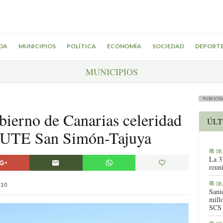
DA
MUNICIPIOS
POLÍTICA
ECONOMÍA
SOCIEDAD
DEPORT
MUNICIPIOS
PUBLICID
ierno de Canarias celeridad
ÚLT
la UTE San Simón-Tajuya
08
La 3
reuni
08
10
Sani
millo
SCS