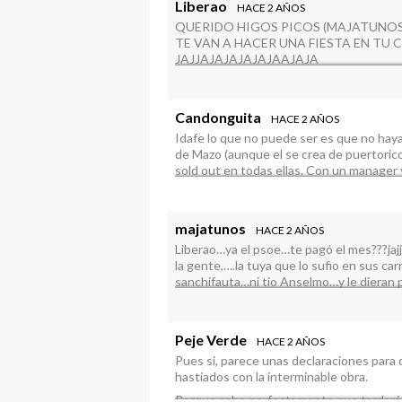
Liberao
HACE 2 AÑOS
QUERIDO HIGOS PICOS (MAJATUNOS)
TE VAN A HACER UNA FIESTA EN TU 
JAJJAJAJAJAJAJAAJAJA
LA FIESTA DEL MAJATUNOS, ESTARÍA
Candonguita
HACE 2 AÑOS
Idafe lo que no puede ser es que no hay
de Mazo (aunque el se crea de puertorico
sold out en todas ellas. Con un manager
unas líricas que ni Kase O ( aunque pa en
encima te pelo en tu casa. Que va que va
majatunos
HACE 2 AÑOS
Liberao…ya el psoe…te pagó el mes???jajjaj
la gente,….la tuya que lo sufio en sus c
sanchifauta…ni tio Anselmo…y le dieran pu
Peje Verde
HACE 2 AÑOS
Pues si, parece unas declaraciones para
hastiados con la interminable obra.
Porque sabe perfectamente que tardarán 