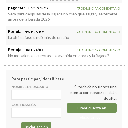
reformado incluido saben la cantidad que van a subcontratar al
DEP. o RIP.
barloventero..
pegonfer
HACE 2 AÑOS
DENUNCIAR COMENTARIO
Sera para después de la Bajada no creo que salga y se termine
antes de la Bajada 2025
Perluja
HACE 2 AÑOS
DENUNCIAR COMENTARIO
La última fase tardó más de un año
Perluja
HACE 2 AÑOS
DENUNCIAR COMENTARIO
No me salen las cuentas….la avenida en obras y la Bajada?
Para participar, identifícate.
Si todavía no tienes una
NOMBRE DE USUARIO
cuenta con nosotros, date
de alta.
CONTRASEÑA
Crear cuenta en
elapuron.com