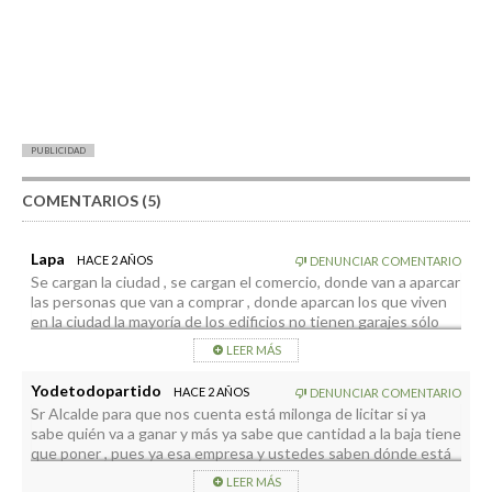
PUBLICIDAD
COMENTARIOS (5)
Lapa
HACE 2 AÑOS
DENUNCIAR COMENTARIO
Se cargan la ciudad , se cargan el comercio, donde van a aparcar
las personas que van a comprar , donde aparcan los que viven
en la ciudad la mayoría de los edificios no tienen garajes sólo
los más modernos , donde aparcan los pocos que vienen a
LEER MÁS
cenar o almorzar o tomarse un pincho , donde aparcan los que
van a la playa… que no se les romoa una tuberia o un
Yodetodopartido
HACE 2 AÑOS
DENUNCIAR COMENTARIO
cuadro de la luz , no van querer ir a trabajar ni lis fontaneros ni
Sr Alcalde para que nos cuenta está milonga de licitar si ya
los electricistas , cuando tienes políticos inútiles que solo les
sabe quién va a ganar y más ya sabe que cantidad a la baja tiene
interesa salir en fotos o en vídeos, pasa lo que pasa ,…en un par
que poner , pues ya esa empresa y ustedes saben dónde está
de años y deberían quitar la palabra CAPITAL que ha puesto el
el fallo del proyecto para poder “”legalmente””aprobar el
sr. Alcalde , esto es la crónica de una muerte anunciada y poner
LEER MÁS