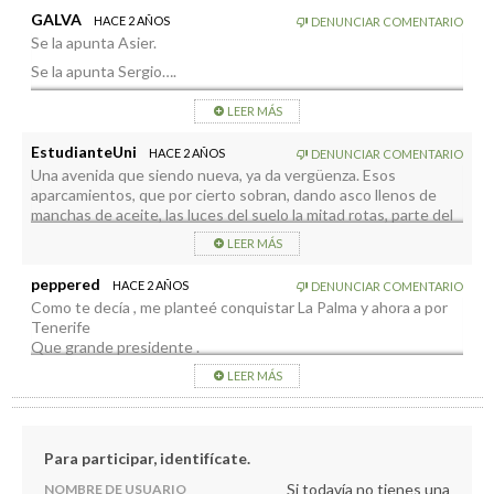
GALVA
HACE 2 AÑOS
DENUNCIAR COMENTARIO
Se la apunta Asier.
Se la apunta Sergio….
Ya solo falta uno de política estatal y otro de la UE.🤦🏻‍♂️
LEER MÁS
EstudianteUni
HACE 2 AÑOS
DENUNCIAR COMENTARIO
Una avenida que siendo nueva, ya da vergüenza. Esos
aparcamientos, que por cierto sobran, dando asco llenos de
manchas de aceite, las luces del suelo la mitad rotas, parte del
mobiliario de madera (incluyo la playa en la Avenida) podrido,
LEER MÁS
quitaron parte de los bolardos metálicos dejando unos parches
de cemento,… Aparte que el final norte de la Avenida es
peppered
HACE 2 AÑOS
DENUNCIAR COMENTARIO
horrible. No sé a quién se le ocurrió terminar ahí y no seguir
Como te decía , me planteé conquistar La Palma y ahora a por
hasta el muelle al menos.
Tenerife
Que grande presidente .
LEER MÁS
Para participar, identifícate.
Si todavía no tienes una
NOMBRE DE USUARIO