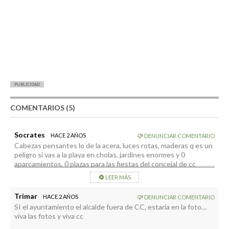
PUBLICIDAD
COMENTARIOS (5)
Socrates
HACE 2 AÑOS
DENUNCIAR COMENTARIO
Cabezas pensantes lo de la acera, luces rotas, maderas q es un
peligro si vas a la playa en cholas, jardines enormes y 0
aparcamientos, 0 plazas para las fiestas del concejal de cc
“votos, fiesta la arepa” … Cortan la avenida para una colchoneta
LEER MÁS
hinchables …
Así nos va, ya terminaron de reformar y pintar gratis las casas
Trimar
HACE 2 AÑOS
DENUNCIAR COMENTARIO
en benahoare?? Las q regalaron tb las pintan ? Votos,? En breve
SI el ayuntamiento el alcalde fuera de CC, estaría en la foto…
empieza el señor Acosta con su manada de estudiantes que
viva las fotos y viva cc
tiene al lado !!