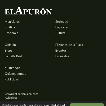
Municipios
Sociedad
Política
Deportes
Economía
Cultura
Opinión
El Kiosco de la Plaza
Blogs
Eventos
La Calle Real
Encuestas
Multimedia
Quiénes somos
Publicidad
Copyright © elapuron.com
Aviso legal
Solicitamos su permiso para obtener datos estadísticos de