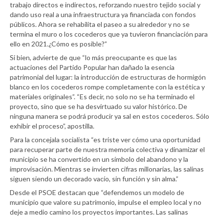
trabajo directos e indirectos, reforzando nuestro tejido social y
dando uso real a una infraestructura ya financiada con fondos
públicos. Ahora se rehabilita el paseo a su alrededor y no se
termina el muro o los cocederos que ya tuvieron financiación para
ello en 2021.¿Cómo es posible?”
Si bien, advierte de que “lo más preocupante es que las
actuaciones del Partido Popular han dañado la esencia
patrimonial del lugar: la introducción de estructuras de hormigón
blanco en los cocederos rompe completamente con la estética y
materiales originales”. “Es decir, no solo no se ha terminado el
proyecto, sino que se ha desvirtuado su valor histórico. De
ninguna manera se podrá producir ya sal en estos cocederos. Sólo
exhibir el proceso”, apostilla.
Para la concejala socialista “es triste ver cómo una oportunidad
para recuperar parte de nuestra memoria colectiva y dinamizar el
municipio se ha convertido en un símbolo del abandono y la
improvisación. Mientras se invierten cifras millonarias, las salinas
siguen siendo un decorado vacío, sin función y sin alma.”
Desde el PSOE destacan que “defendemos un modelo de
municipio que valore su patrimonio, impulse el empleo local y no
deje a medio camino los proyectos importantes. Las salinas