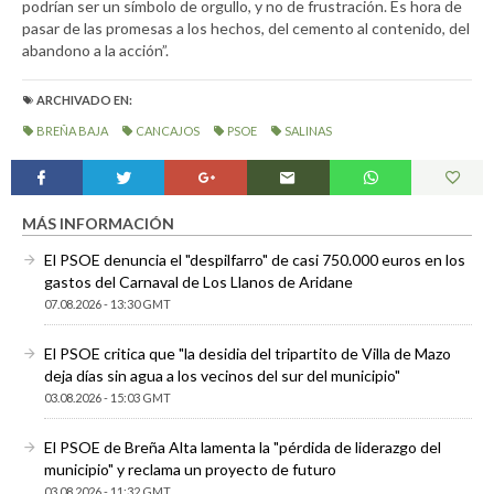
podrían ser un símbolo de orgullo, y no de frustración. Es hora de
pasar de las promesas a los hechos, del cemento al contenido, del
abandono a la acción”.
ARCHIVADO EN:
BREÑA BAJA
CANCAJOS
PSOE
SALINAS
MÁS INFORMACIÓN
El PSOE denuncia el "despilfarro" de casi 750.000 euros en los
gastos del Carnaval de Los Llanos de Aridane
07.08.2026 - 13:30 GMT
El PSOE critica que "la desidia del tripartito de Villa de Mazo
deja días sin agua a los vecinos del sur del municipio"
03.08.2026 - 15:03 GMT
El PSOE de Breña Alta lamenta la "pérdida de liderazgo del
municipio" y reclama un proyecto de futuro
03.08.2026 - 11:32 GMT