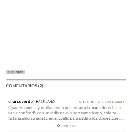
PUBLICIDAD
COMENTARIOS (2)
charcoverde
HACE 1 AÑO
DENUNCIAR COMENTARIO
Quadry, como sigas añadiendo pulseritas a la mano derecha, te
van a confundir con un indio navajo norteamericano, solo te
faltaría algún amuleto en el cuello para pedir a los dioses que
sigas ganando las elecciones.
LEER MÁS
Representas el ala esotérica de la gaviota PePera.