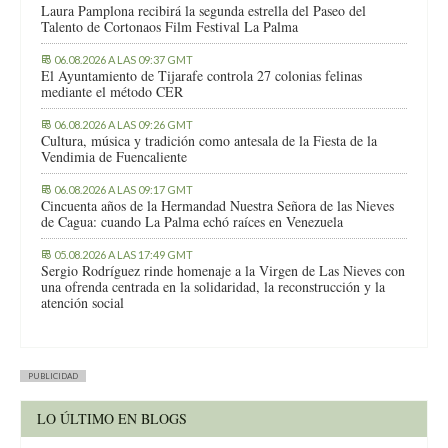
Laura Pamplona recibirá la segunda estrella del Paseo del
Talento de Cortonaos Film Festival La Palma
06.08.2026 A LAS 09:37 GMT
El Ayuntamiento de Tijarafe controla 27 colonias felinas
mediante el método CER
06.08.2026 A LAS 09:26 GMT
Cultura, música y tradición como antesala de la Fiesta de la
Vendimia de Fuencaliente
06.08.2026 A LAS 09:17 GMT
Cincuenta años de la Hermandad Nuestra Señora de las Nieves
de Cagua: cuando La Palma echó raíces en Venezuela
05.08.2026 A LAS 17:49 GMT
Sergio Rodríguez rinde homenaje a la Virgen de Las Nieves con
una ofrenda centrada en la solidaridad, la reconstrucción y la
atención social
PUBLICIDAD
LO ÚLTIMO EN BLOGS