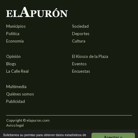
Municipios
Sociedad
Política
Deportes
Economía
Cultura
Opinión
El Kiosco de la Plaza
Blogs
Eventos
La Calle Real
Encuestas
Multimedia
Quiénes somos
Publicidad
Copyright © elapuron.com
Aviso legal
Solicitamos su permiso para obtener datos estadísticos de
Política de privacidad
Aceptar y