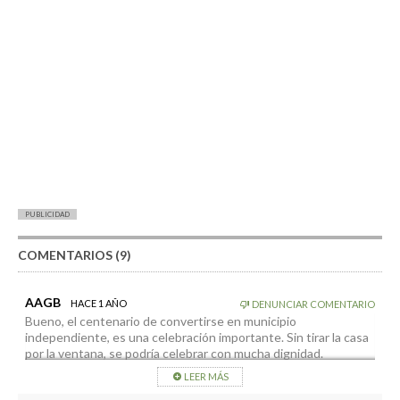
PUBLICIDAD
COMENTARIOS (9)
AAGB
HACE 1 AÑO
DENUNCIAR COMENTARIO
Bueno, el centenario de convertirse en municipio
independiente, es una celebración importante. Sin tirar la casa
por la ventana, se podría celebrar con mucha dignidad.
Creo que Tazacorte y su gente se lo merece.
LEER MÁS