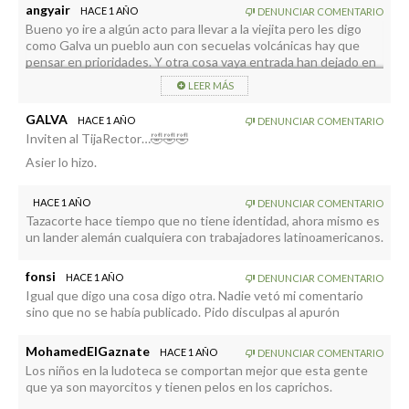
angyair
HACE 1 AÑO
DENUNCIAR COMENTARIO
Bueno yo ire a algún acto para llevar a la viejita pero les digo
como Galva un pueblo aun con secuelas volcánicas hay que
pensar en prioridades. Y otra cosa vaya entrada han dejado en
el “parking” de las antiguas piscinas de El Puerto, miren eso
LEER MÁS
que alguno va a dejar el coche bien afinado.
GALVA
HACE 1 AÑO
DENUNCIAR COMENTARIO
Inviten al TijaRector…🤣🤣🤣
Asier lo hizo.
HACE 1 AÑO
DENUNCIAR COMENTARIO
Tazacorte hace tiempo que no tiene identidad, ahora mismo es
un lander alemán cualquiera con trabajadores latinoamericanos.
fonsi
HACE 1 AÑO
DENUNCIAR COMENTARIO
Igual que digo una cosa digo otra. Nadie vetó mi comentario
sino que no se había publicado. Pido disculpas al apurón
MohamedElGaznate
HACE 1 AÑO
DENUNCIAR COMENTARIO
Los niños en la ludoteca se comportan mejor que esta gente
que ya son mayorcitos y tienen pelos en los caprichos.