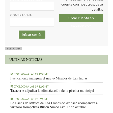
Es más; no sabe ni argumentar defensa alguna.
cuenta con nosotros, date
Que actos culturales?…
de alta.
Patético. 😏
CONTRASEÑA
Crear cuenta en
No acudiré a ninguno.
elapuron.com
PUBLICIDAD
ÚLTIMAS NOTICIAS
07.08.2026 A LAS 19:19 GMT
Fuencaliente inaugura el nuevo Mirador de Las Indias
07.08.2026 A LAS 19:12 GMT
Tazacorte adjudica la climatización de la piscina municipal
07.08.2026 A LAS 19:09 GMT
La Banda de Música de Los Llanos de Aridane acompañará al
virtuoso trompetista Rubén Simeó este 17 de octubre