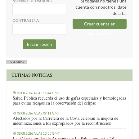
Si todavía no tienes una
NOMBRE DE USUARIO
cuenta con nosotros, date
de alta.
CONTRASEÑA
Crear cuenta en
elapuron.com
PUBLICIDAD
ÚLTIMAS NOTICIAS
09.08.2026 A LAS 11:44 GMT
Salud Pública recuerda el uso de gafas especiales y homologadas
para evitar riesgos en la observación del eclipse
09.08.2026 A LAS 09:11 GMT
Afectados por la Carretera de la Costa celebran la mejora de
indemnizaciones a los expropiados por la reconstrucción
08.08.2026 A LAS 13:55 GMT
La 37 feria insular de Artesanía de La Palma reunirá a 48