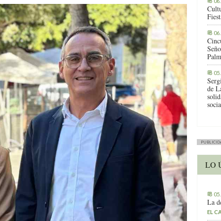
06
Cult
Fies
06
Cinc
Seño
Palm
05
Serg
de L
solid
socia
PUBLICID
LO 
05
La d
EL C