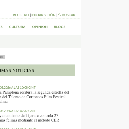
REGISTRO
|
INICIAR SESIÓN
|
BUSCAR
ES
CULTURA
OPINIÓN
BLOGS
AD
IMAS NOTICIAS
.08.2026 A LAS 10:08 GMT
a Pamplona recibirá la segunda estrella del
o del Talento de Cortonaos Film Festival
alma
.08.2026 A LAS 09:37 GMT
yuntamiento de Tijarafe controla 27
nias felinas mediante el método CER