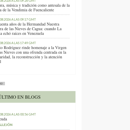
.08.2026 A LAS 09:26 GMT
ura, música y tradición como antesala de la
ta de la Vendimia de Fuencaliente
.08.2026 A LAS 09:17 GMT
uenta años de la Hermandad Nuestra
ra de las Nieves de Cagua: cuando La
a echó raíces en Venezuela
.08.2026 A LAS 17:49 GMT
io Rodríguez rinde homenaje a la Virgen
as Nieves con una ofrenda centrada en la
aridad, la reconstrucción y la atención
l
AD
ÚLTIMO EN BLOGS
.08.2026 A LAS 00:56 GMT
euda
ALLEJÓN