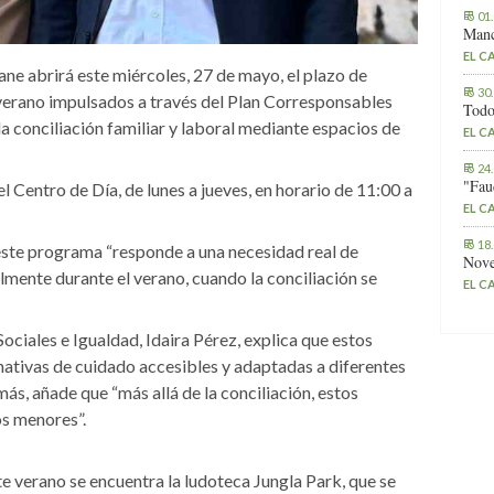
01
Manc
EL C
ne abrirá este miércoles, 27 de mayo, el plazo de
30
verano impulsados a través del Plan Corresponsables
Todo
r la conciliación familiar y laboral mediante espacios de
EL C
24
"Fau
l Centro de Día, de lunes a jueves, en horario de 11:00 a
EL C
18
 este programa “responde a una necesidad real de
Nove
lmente durante el verano, cuando la conciliación se
EL C
Sociales e Igualdad, Idaira Pérez, explica que estos
ativas de cuidado accesibles y adaptadas a diferentes
ás, añade que “más allá de la conciliación, estos
os menores”.
te verano se encuentra la ludoteca Jungla Park, que se