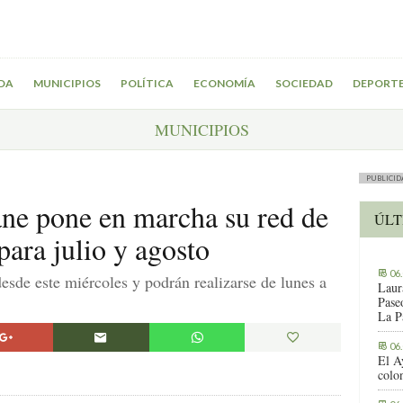
DA
MUNICIPIOS
POLÍTICA
ECONOMÍA
SOCIEDAD
DEPORT
MUNICIPIOS
PUBLICID
ne pone en marcha su red de
ÚLT
ara julio y agosto
06
desde este miércoles y podrán realizarse de lunes a
Laur
Pase
La P
06
El A
colo