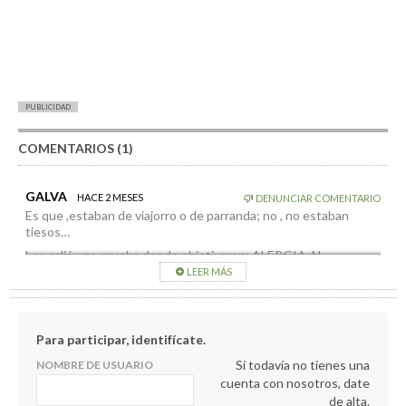
PUBLICIDAD
COMENTARIOS (1)
GALVA
HACE 2 MESES
DENUNCIAR COMENTARIO
Es que ,estaban de viajorro o de parranda; no , no estaban
tiesos…
Les salió una prueba donde objetivaron: ALERGIA AL
TRABAJO.
LEER MÁS
Tres cochinos en Argual…TRES. Y PAELLA; CHICHARRONES,
VINO ( Ribera del Duero y del Penedés camuflado), PARA
ASADA…¿POLINES? No…
Para participar, identifícate.
Si todavía no tienes una
NOMBRE DE USUARIO
cuenta con nosotros, date
de alta.