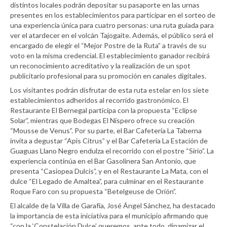
distintos locales podrán depositar su pasaporte en las urnas
presentes en los establecimientos para participar en el sorteo de
una experiencia única para cuatro personas: una ruta guiada para
ver el atardecer en el volcán Tajogaite. Además, el público será el
encargado de elegir el “Mejor Postre de la Ruta” a través de su
voto en la misma credencial. El establecimiento ganador recibirá
un reconocimiento acreditativo y la realización de un spot
publicitario profesional para su promoción en canales digitales.
Los visitantes podrán disfrutar de esta ruta estelar en los siete
establecimientos adheridos al recorrido gastronómico. El
Restaurante El Bernegal participa con la propuesta “Eclipse
Solar”, mientras que Bodegas El Níspero ofrece su creación
“Mousse de Venus”. Por su parte, el Bar Cafetería La Taberna
invita a degustar “Apis Citrus” y el Bar Cafetería La Estación de
Guaguas Llano Negro endulza el recorrido con el postre “Sirio”. La
experiencia continúa en el Bar Gasolinera San Antonio, que
presenta “Casiopea Dulcis”, y en el Restaurante La Mata, con el
dulce “El Legado de Amaltea”, para culminar en el Restaurante
Roque Faro con su propuesta “Betelgeuse de Orión”.
El alcalde de la Villa de Garafía, José Ángel Sánchez, ha destacado
la importancia de esta iniciativa para el municipio afirmando que
“con la ‘Constelación Dulce’ queremos, ante todo, dinamizar el