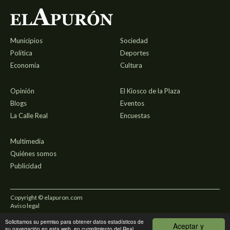
Municipios
Sociedad
Política
Deportes
Economía
Cultura
Opinión
El Kiosco de la Plaza
Blogs
Eventos
La Calle Real
Encuestas
Multimedia
Quiénes somos
Publicidad
Copyright © elapuron.com
Aviso legal
Solicitamos su permiso para obtener datos estadísticos de
Política de privacidad
Aceptar y
su navegación en esta web, en cumplimiento del Real