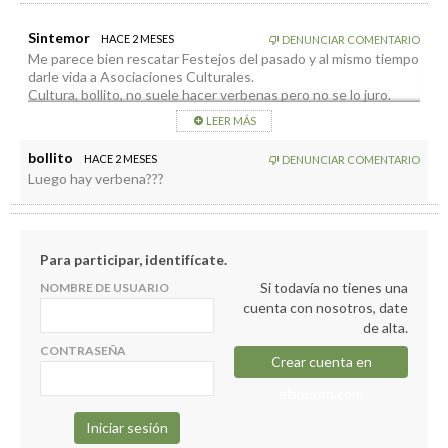
Sintemor
HACE 2 MESES
DENUNCIAR COMENTARIO
Me parece bien rescatar Festejos del pasado y al mismo tiempo
darle vida a Asociaciones Culturales.
Cultura, bollito, no suele hacer verbenas pero no se lo juro.
LEER MÁS
bollito
HACE 2 MESES
DENUNCIAR COMENTARIO
Luego hay verbena???
Para participar, identifícate.
Si todavía no tienes una
NOMBRE DE USUARIO
cuenta con nosotros, date
de alta.
CONTRASEÑA
Crear cuenta en
elapuron.com