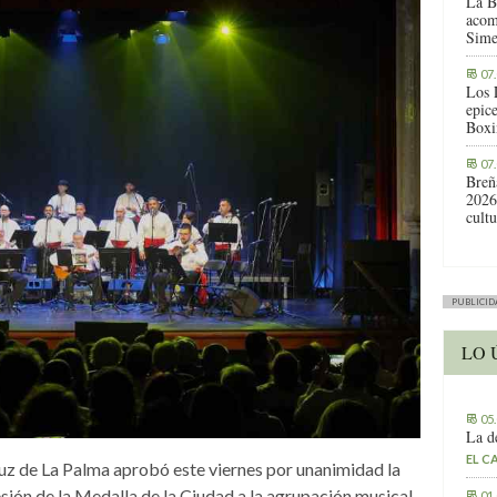
La B
acom
Sime
07
Los 
epic
Boxi
07
Breñ
2026
cult
PUBLICID
LO 
05
La d
EL C
uz de La Palma aprobó este viernes por unanimidad la
sión de la Medalla de la Ciudad a la agrupación musical
01