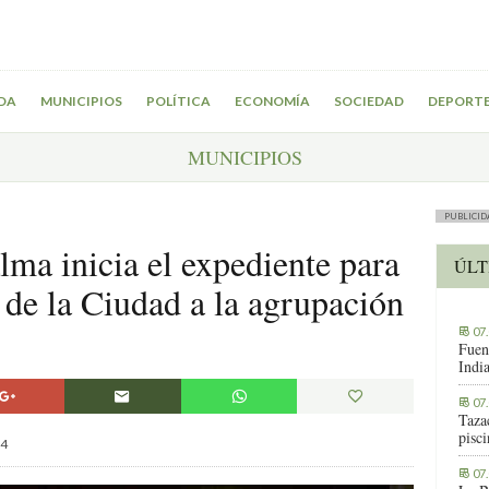
DA
MUNICIPIOS
POLÍTICA
ECONOMÍA
SOCIEDAD
DEPORT
MUNICIPIOS
PUBLICID
lma inicia el expediente para
ÚLT
 de la Ciudad a la agrupación
07
Fuen
Indi
07
Tazac
pisc
4
07