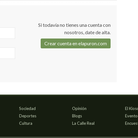
Si todavía no tienes una cuenta con
nosotros, date de alta.
Crear cuenta en elapuron.com
Sociedad
Opinión
El Kios
Deportes
Blogs
Evento
Cultura
La Calle Real
Encues