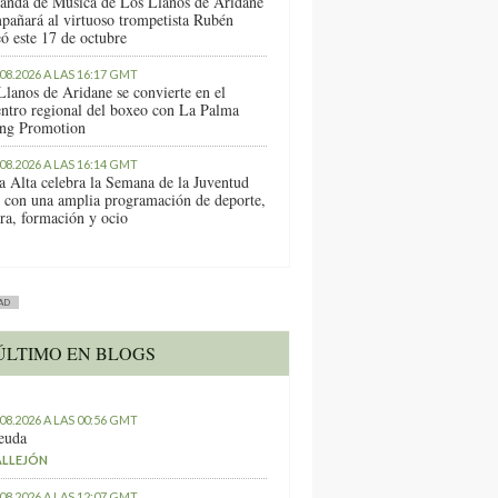
anda de Música de Los Llanos de Aridane
pañará al virtuoso trompetista Rubén
ó este 17 de octubre
.08.2026 A LAS 16:17 GMT
Llanos de Aridane se convierte en el
entro regional del boxeo con La Palma
ng Promotion
.08.2026 A LAS 16:14 GMT
a Alta celebra la Semana de la Juventud
 con una amplia programación de deporte,
ura, formación y ocio
AD
ÚLTIMO EN BLOGS
.08.2026 A LAS 00:56 GMT
euda
ALLEJÓN
.08.2026 A LAS 12:07 GMT