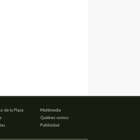
co de la Plaza
Multimedia
s
Quiénes somos
tas
Publicidad