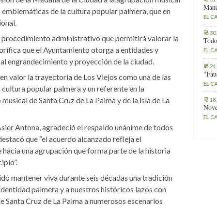
Manc
s emblemáticas de la cultura popular palmera, que en
EL C
onal.
30
el procedimiento administrativo que permitirá valorar la
Todo
orífica que el Ayuntamiento otorga a entidades y
EL C
 al engrandecimiento y proyección de la ciudad.
24
"Fau
n valor la trayectoria de Los Viejos como una de las
EL C
cultura popular palmera y un referente en la
 musical de Santa Cruz de La Palma y de la isla de La
18
Nove
EL C
Asier Antona, agradeció el respaldo unánime de todos
 destacó que “el acuerdo alcanzado refleja el
hacia una agrupación que forma parte de la historia
ipio”.
ido mantener viva durante seis décadas una tradición
dentidad palmera y a nuestros históricos lazos con
e Santa Cruz de La Palma a numerosos escenarios