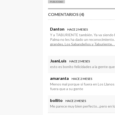
PUBLICIDAD
COMENTARIOS (4)
Danton
HACE 2 MESES
Y a TABURIENTE también. Ya va siendo ho
Palma no les ha dado un reconocimiento.
grandes, Los Sabandeños y Taburiente.
JuanLuis
HACE 2 MESES
esto es bonito felicidades a la gente que 
amaranta
HACE 2 MESES
Menos mal porque si fuera en Los Llanos
fuera que a su gente
bollito
HACE 2 MESES
Me parece muy bien perfecto…pero en los