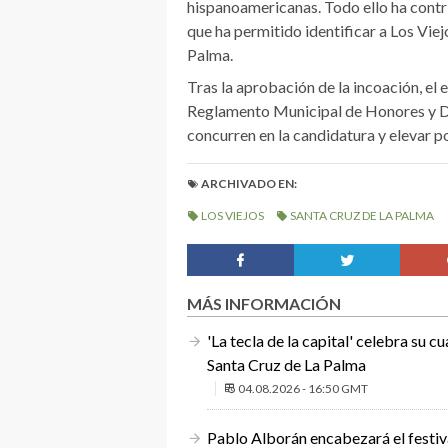
hispanoamericanas. Todo ello ha contri
que ha permitido identificar a Los Vie
Palma.
Tras la aprobación de la incoación, el
Reglamento Municipal de Honores y Dis
concurren en la candidatura y elevar p
ARCHIVADO EN:
LOS VIEJOS
SANTA CRUZ DE LA PALMA
MÁS INFORMACIÓN
'La tecla de la capital' celebra su c
Santa Cruz de La Palma
04.08.2026 - 16:50 GMT
Pablo Alborán encabezará el festiv