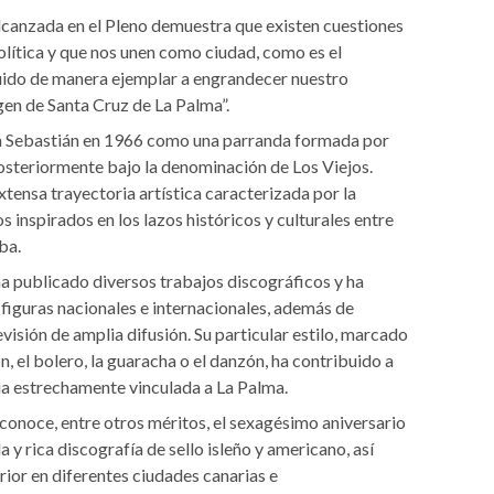
lcanzada en el Pleno demuestra que existen cuestiones
olítica y que nos unen como ciudad, como es el
uido de manera ejemplar a engrandecer nuestro
gen de Santa Cruz de La Palma”.
San Sebastián en 1966 como una parranda formada por
osteriormente bajo la denominación de Los Viejos.
tensa trayectoria artística caracterizada por la
s inspirados en los lazos históricos y culturales entre
ba.
 ha publicado diversos trabajos discográficos y ha
iguras nacionales e internacionales, además de
visión de amplia difusión. Su particular estilo, marcado
n, el bolero, la guaracha o el danzón, ha contribuido a
ia estrechamente vinculada a La Palma.
conoce, entre otros méritos, el sexagésimo aniversario
 y rica discografía de sello isleño y americano, así
ior en diferentes ciudades canarias e