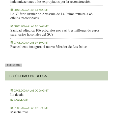
indemnizaciones a los expropiados por la reconstrucción
08.08.2026 A LAS 13:55 GMT
La 37 feria insular de Artesanía de La Palma reunirá a 48
oficios tradicionales
08.08.2026 A LAS 10:06 GMT
Sanidad adjudica 106 ecógrafos por casi tres millones de euros
para varios hospitales del SCS
07.08.2026 A LAS 19:19 GMT
Fuencaliente inaugura el nuevo Mirador de Las Indias
PUBLICIDAD
LO ÚLTIMO EN BLOGS
05.08.2026 A LAS 00:56 GMT
La deuda
EL CALLEJÓN
01.08.2026 A LAS 12:07 GMT
Mancha real