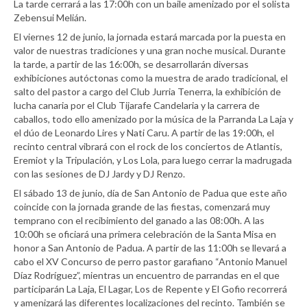
La tarde cerrará a las 17:00h con un baile amenizado por el solista
Zebensui Melián.
El viernes 12 de junio, la jornada estará marcada por la puesta en
valor de nuestras tradiciones y una gran noche musical. Durante
la tarde, a partir de las 16:00h, se desarrollarán diversas
exhibiciones autóctonas como la muestra de arado tradicional, el
salto del pastor a cargo del Club Jurria Tenerra, la exhibición de
lucha canaria por el Club Tijarafe Candelaria y la carrera de
caballos, todo ello amenizado por la música de la Parranda La Laja y
el dúo de Leonardo Lires y Nati Caru. A partir de las 19:00h, el
recinto central vibrará con el rock de los conciertos de Atlantis,
Eremiot y la Tripulación, y Los Lola, para luego cerrar la madrugada
con las sesiones de DJ Jardy y DJ Renzo.
El sábado 13 de junio, día de San Antonio de Padua que este año
coincide con la jornada grande de las fiestas, comenzará muy
temprano con el recibimiento del ganado a las 08:00h. A las
10:00h se oficiará una primera celebración de la Santa Misa en
honor a San Antonio de Padua. A partir de las 11:00h se llevará a
cabo el XV Concurso de perro pastor garafiano “Antonio Manuel
Díaz Rodríguez”, mientras un encuentro de parrandas en el que
participarán La Laja, El Lagar, Los de Repente y El Gofio recorrerá
y amenizará las diferentes localizaciones del recinto. También se