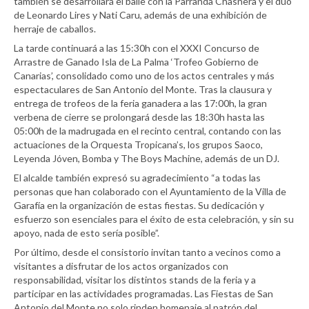
también se desarrollará el baile con la Parranda Chasnera y el dúo
de Leonardo Lires y Nati Caru, además de una exhibición de
herraje de caballos.
La tarde continuará a las 15:30h con el XXXI Concurso de
Arrastre de Ganado Isla de La Palma ‘Trofeo Gobierno de
Canarias’, consolidado como uno de los actos centrales y más
espectaculares de San Antonio del Monte. Tras la clausura y
entrega de trofeos de la feria ganadera a las 17:00h, la gran
verbena de cierre se prolongará desde las 18:30h hasta las
05:00h de la madrugada en el recinto central, contando con las
actuaciones de la Orquesta Tropicana’s, los grupos Saoco,
Leyenda Jóven, Bomba y The Boys Machine, además de un DJ.
El alcalde también expresó su agradecimiento “a todas las
personas que han colaborado con el Ayuntamiento de la Villa de
Garafía en la organización de estas fiestas. Su dedicación y
esfuerzo son esenciales para el éxito de esta celebración, y sin su
apoyo, nada de esto sería posible”.
Por último, desde el consistorio invitan tanto a vecinos como a
visitantes a disfrutar de los actos organizados con
responsabilidad, visitar los distintos stands de la feria y a
participar en las actividades programadas. Las Fiestas de San
Antonio del Monte no solo rinden homenaje al patrón del