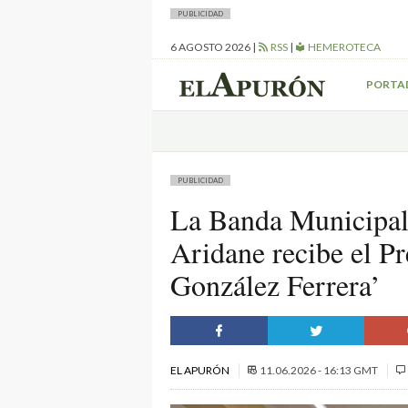
PUBLICIDAD
6 AGOSTO 2026
|
RSS
|
HEMEROTECA
PORTA
PUBLICIDAD
La Banda Municipal
Aridane recibe el P
González Ferrera’
EL APURÓN
11.06.2026 - 16:13 GMT