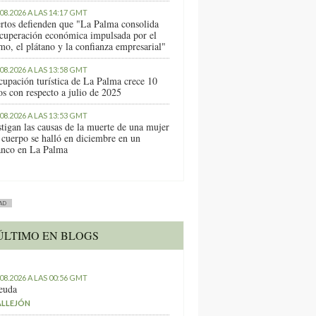
.08.2026 A LAS 14:17 GMT
rtos defienden que "La Palma consolida
ecuperación económica impulsada por el
mo, el plátano y la confianza empresarial"
.08.2026 A LAS 13:58 GMT
cupación turística de La Palma crece 10
os con respecto a julio de 2025
.08.2026 A LAS 13:53 GMT
stigan las causas de la muerte de una mujer
 cuerpo se halló en diciembre en un
anco en La Palma
AD
ÚLTIMO EN BLOGS
.08.2026 A LAS 00:56 GMT
euda
ALLEJÓN