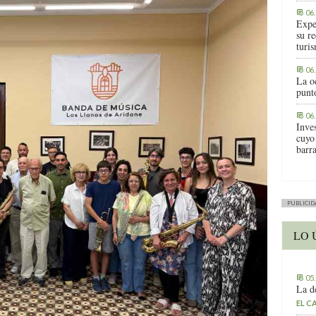
06
Expe
su r
turis
06
La o
punt
06
Inve
cuyo
barr
PUBLICID
LO 
05
La d
EL C