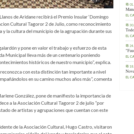
01
Manc
EL C
lanos de Aridane recibirá el Premio Insular ‘Domingo
acion Cultural Tagoror 2 de Julio, como reconocimiento
30
Todo
ca y la cultura del municipio de la agrupación durante sus
EL C
24
 galardón y pone en valor el trabajo y esfuerzo de esta
"Fau
anda Municipal lleva más de un centenario poniendo
EL C
ntecimientos históricos de nuestro municipio”, explica.
18
Nove
 reconozca con esta distinción tan importante a nivel
EL C
compañándolos en su camino muchos años más”, comenta
 Marlene González, pone de manifiesto la importancia de
dece a la Asociación Cultural Tagoror 2 de julio “por
listado de artistas y agrupaciones que cuentan con este
esidente de la Asociación Cultural, Hugo Castro, visitaron
municarles el fallo del jurado y trasladarles que el acto