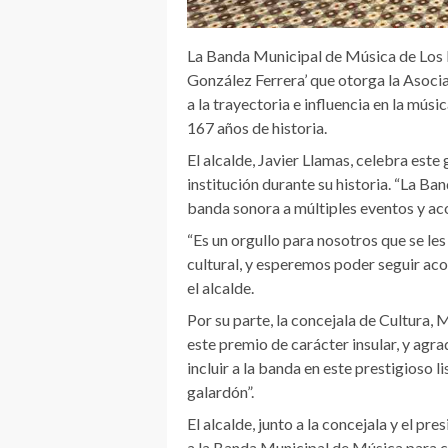
La Banda Municipal de Música de Los L
González Ferrera’ que otorga la Asoci
a la trayectoria e influencia en la músi
167 años de historia.
El alcalde, Javier Llamas, celebra este
institución durante su historia. “La B
banda sonora a múltiples eventos y aco
“Es un orgullo para nosotros que se les
cultural, y esperemos poder seguir a
el alcalde.
Por su parte, la concejala de Cultura,
este premio de carácter insular, y agra
incluir a la banda en este prestigioso 
galardón”.
El alcalde, junto a la concejala y el pr
a la Banda Municipal de Música para co