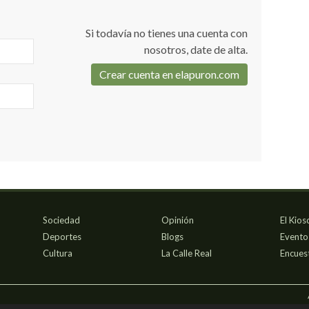
Si todavía no tienes una cuenta con
nosotros, date de alta.
Crear cuenta en elapuron.com
Sociedad
Opinión
El Kios
Deportes
Blogs
Evento
Cultura
La Calle Real
Encues