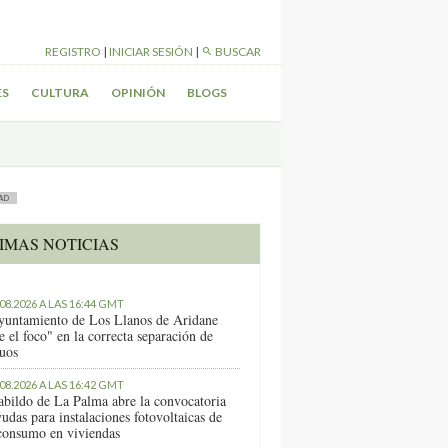
REGISTRO
|
INICIAR SESIÓN
|
BUSCAR
ES
CULTURA
OPINIÓN
BLOGS
AD
IMAS NOTICIAS
.08.2026 A LAS 16:44 GMT
yuntamiento de Los Llanos de Aridane
e el foco" en la correcta separación de
duos
.08.2026 A LAS 16:42 GMT
abildo de La Palma abre la convocatoria
udas para instalaciones fotovoltaicas de
consumo en viviendas