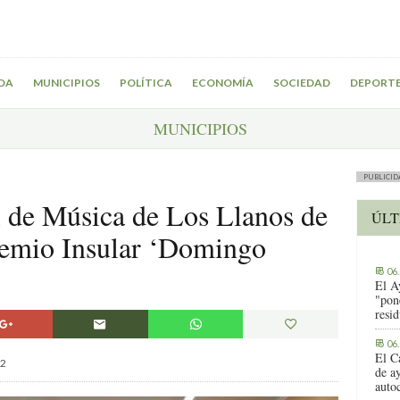
DA
MUNICIPIOS
POLÍTICA
ECONOMÍA
SOCIEDAD
DEPORT
MUNICIPIOS
PUBLICID
 de Música de Los Llanos de
ÚLT
remio Insular ‘Domingo
06
El A
"pon
resi
06
El C
2
de ay
auto