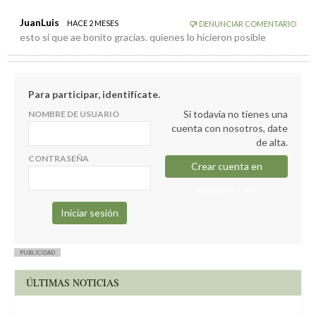
JuanLuis
HACE 2 MESES
DENUNCIAR COMENTARIO
esto si que ae bonito gracias. quienes lo hicieron posible
Para participar, identifícate.
Si todavía no tienes una
NOMBRE DE USUARIO
cuenta con nosotros, date
de alta.
CONTRASEÑA
Crear cuenta en
elapuron.com
PUBLICIDAD
ÚLTIMAS NOTICIAS