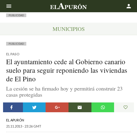
Buscar
PUBLICIDAD
MUNICIPIOS
PUBLICIDAD
EL PASO
El ayuntamiento cede al Gobierno canario
suelo para seguir reponiendo las viviendas
de El Pino
La cesión se ha firmado hoy y permitirá construir 23
casas protegidas
EL APURÓN
21.11.2013 - 23:26 GMT