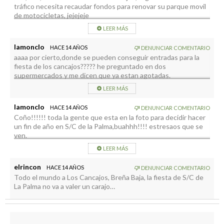
tráfico necesita recaudar fondos para renovar su parque movil
de motocicletas, jejejeje
LEER MÁS
lamonclo
HACE 14 AÑOS
DENUNCIAR COMENTARIO
aaaa por cierto,donde se pueden conseguir entradas para la
fiesta de los cancajos????? he preguntado en dos
supermercados y me dicen que ya estan agotadas.
LEER MÁS
lamonclo
HACE 14 AÑOS
DENUNCIAR COMENTARIO
Coño!!!!!! toda la gente que esta en la foto para decidir hacer
un fin de año en S/C de la Palma,buahhh!!!! estresaos que se
ven.
LEER MÁS
elrincon
HACE 14 AÑOS
DENUNCIAR COMENTARIO
Todo el mundo a Los Cancajos, Breña Baja, la fiesta de S/C de
La Palma no va a valer un carajo…