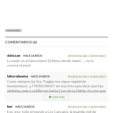
PUBLICIDAD
COMENTARIOS (6)
delozan
HACE 14 AÑOS
DENUNCIAR COMENTARIO
Lo mejor es el famosisimo Dj Manu desde miami ….. no lo
conoce ni peni!
lahorabuena
HACE 14 AÑOS
DENUNCIAR COMENTARIO
Como siempre, las Sra. Poggio nos sigue regalando
momentazos. ¡¡7 PERSONAS!! en una foto para decir que hay
verbena, uvas y cotillon en Santa Cruz de La Palma. Yo creo que
la risa se me está oyendo desde el muelle por lo menos. Ya es
LEER MÁS
que no hay ni sentido del ridículo, que es lo menos que se
podría pedir. ¡Pobre Santa Cruz de La Palma! Este fin de año no
ber
HACE 14 AÑOS
DENUNCIAR COMENTARIO
estarán ni los adoquines. Es que me parto de la risa.
Eso, eso, todo el mundo a Los Cancajos, la guardia civil de