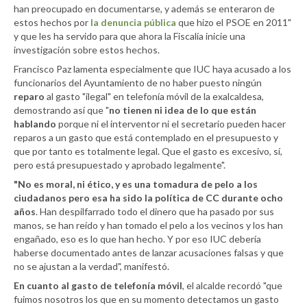
han preocupado en documentarse, y además se enteraron de
estos hechos por
la denuncia pública
que hizo el PSOE en 2011"
y que les ha servido para que ahora la Fiscalía inicie una
investigación sobre estos hechos.
Francisco Paz lamenta especialmente que IUC haya acusado a los
funcionarios del Ayuntamiento de no haber puesto ningún
reparo
al gasto "ilegal" en telefonía móvil de la exalcaldesa,
demostrando así que "
no tienen ni idea de lo que están
hablando
porque ni el interventor ni el secretario pueden hacer
reparos a un gasto que está contemplado en el presupuesto y
que por tanto es totalmente legal. Que el gasto es excesivo, sí,
pero está presupuestado y aprobado legalmente".
"No es moral, ni ético, y es una tomadura de pelo a los
ciudadanos pero esa ha sido la política de CC durante ocho
años
. Han despilfarrado todo el dinero que ha pasado por sus
manos, se han reído y han tomado el pelo a los vecinos y los han
engañado, eso es lo que han hecho. Y por eso IUC debería
haberse documentado antes de lanzar acusaciones falsas y que
no se ajustan a la verdad", manifestó.
En cuanto al gasto de telefonía móvil
, el alcalde recordó "que
fuimos nosotros los que en su momento detectamos un gasto