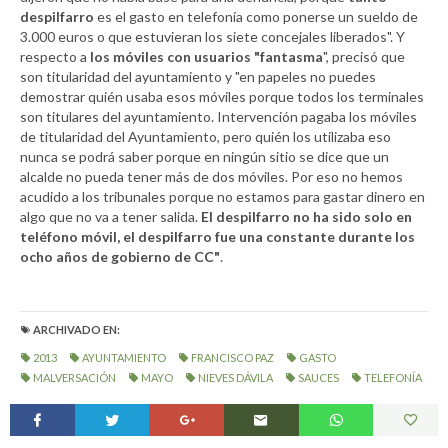
despilfarro
es el gasto en telefonía como ponerse un sueldo de
3.000 euros o que estuvieran los siete concejales liberados". Y
respecto a
los móviles con usuarios "fantasma
", precisó que
son titularidad del ayuntamiento y "en papeles no puedes
demostrar quién usaba esos móviles porque todos los terminales
son titulares del ayuntamiento. Intervención pagaba los móviles
de titularidad del Ayuntamiento, pero quién los utilizaba eso
nunca se podrá saber porque en ningún sitio se dice que un
alcalde no pueda tener más de dos móviles. Por eso no hemos
acudido a los tribunales porque no estamos para gastar dinero en
algo que no va a tener salida.
El despilfarro no ha sido solo en
teléfono móvil, el despilfarro fue una constante durante los
ocho años de gobierno de CC"
.
ARCHIVADO EN:
2013
AYUNTAMIENTO
FRANCISCO PAZ
GASTO
MALVERSACIÓN
MAYO
NIEVES DÁVILA
SAUCES
TELEFONÍA