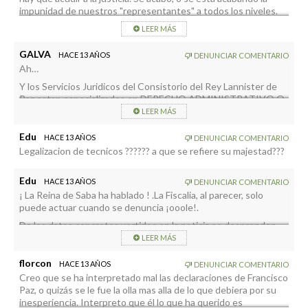
impunidad de nuestros "representantes" a todos los niveles.
La sociedad, acuciada por los graves problemas de la crisis que
LEER MÁS
ya se hacen patentes a nivel de municipio, se está hartando y
aunque ellos, los representantes, sean reflejo de esta
GALVA
HACE 13 AÑOS
DENUNCIAR COMENTARIO
sociedad carente de ética y honestidad deberían preocuparse,
Ah…
pues hemos llegado al estómago y las reacciones viscerales
son muy dramáticas y creo que algo grave puede estarse
Y los Servicios Juridicos del Consistorio del Rey Lannister de
fraguando.
Paz,estan especializados en DERECHO ADMINISTRATIVO O
EN DERECHO PENAL???…
LEER MÁS
En Derecho Penal,NO…NINGUNO.
Edu
HACE 13 AÑOS
DENUNCIAR COMENTARIO
Y HABLAMOS DE ORDEN PENAL.DELITOS…
Legalizacion de tecnicos ?????? a que se refiere su majestad???
Los EMBUSTES SOCIATAS tienen las patas cortas…
Edu
Ya esta tipificado en la Querella:Malversacion de caudales
HACE 13 AÑOS
DENUNCIAR COMENTARIO
publicos…
¡ La Reina de Saba ha hablado ! .La Fiscalia, al parecer, solo
puede actuar cuando se denuncia ¡ooole!.
No es derecho administrativo…
De los datos concretos vertidos en la noticia se desprenden
Ridiculo Sr de Paz,ridiculo…
claramente los hechos, incluso con datos concretos que solo
LEER MÁS
pudieron salir del ayuntamiento.
florcon
HACE 13 AÑOS
DENUNCIAR COMENTARIO
Al parecer lo aseverado tautológicamente por su majestad, no
Creo que se ha interpretado mal las declaraciones de Francisco
lo comparten los simples letrados de calle consultados.
Paz, o quizás se le fue la olla mas alla de lo que debiera por su
inesperiencia. Interpreto que él lo que ha querido es