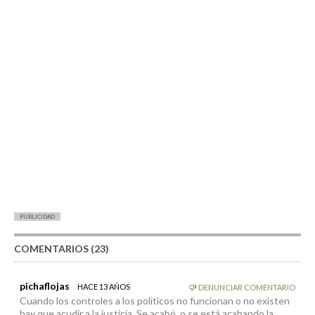
PUBLICIDAD
COMENTARIOS (23)
pichaflojas
HACE 13 AÑOS
DENUNCIAR COMENTARIO
Cuando los controles a los políticos no funcionan o no existen
hay que acudir a la justicia. Se acabó, o se está acabando la