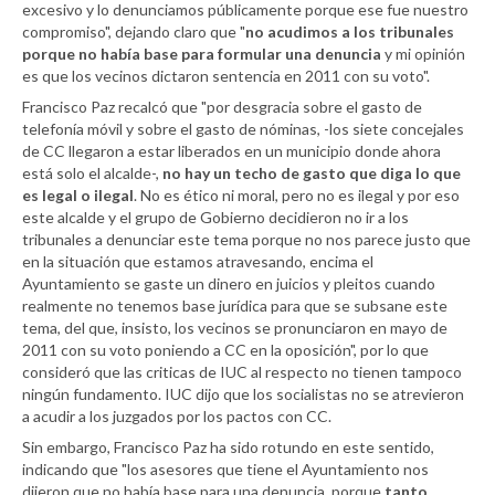
excesivo y lo denunciamos públicamente porque ese fue nuestro
compromiso", dejando claro que "
no acudimos a los tribunales
porque no había base para formular una denuncia
y mi opinión
es que los vecinos dictaron sentencia en 2011 con su voto".
Francisco Paz recalcó que "por desgracia sobre el gasto de
telefonía móvil y sobre el gasto de nóminas, -los siete concejales
de CC llegaron a estar liberados en un municipio donde ahora
está solo el alcalde-,
no hay un techo de gasto que diga lo que
es legal o ilegal
. No es ético ni moral, pero no es ilegal y por eso
este alcalde y el grupo de Gobierno decidieron no ir a los
tribunales a denunciar este tema porque no nos parece justo que
en la situación que estamos atravesando, encima el
Ayuntamiento se gaste un dinero en juicios y pleitos cuando
realmente no tenemos base jurídica para que se subsane este
tema, del que, insisto, los vecinos se pronunciaron en mayo de
2011 con su voto poniendo a CC en la oposición", por lo que
consideró que las criticas de IUC al respecto no tienen tampoco
ningún fundamento. IUC dijo que los socialistas no se atrevieron
a acudir a los juzgados por los pactos con CC.
Sin embargo, Francisco Paz ha sido rotundo en este sentido,
indicando que "los asesores que tiene el Ayuntamiento nos
dijeron que no había base para una denuncia, porque
tanto