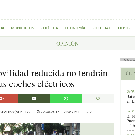
DA
MUNICIPIOS
POLÍTICA
ECONOMÍA
SOCIEDAD
DEPORT
OPINIÓN
PUBLICID
vilidad reducida no tendrán
ÚLT
us coches eléctricos
07
Batu
en L
07
A PALMA (ADFILPA)
22.06.2017 - 17:36 GMT
7
El p
Puer
del b