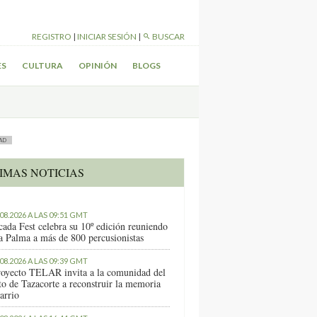
REGISTRO
|
INICIAR SESIÓN
|
BUSCAR
ES
CULTURA
OPINIÓN
BLOGS
AD
IMAS NOTICIAS
.08.2026 A LAS 09:51 GMT
cada Fest celebra su 10º edición reuniendo
a Palma a más de 800 percusionistas
.08.2026 A LAS 09:39 GMT
royecto TELAR invita a la comunidad del
to de Tazacorte a reconstruir la memoria
arrio