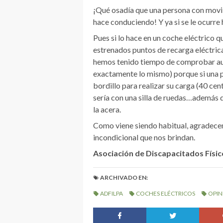
¡Qué osadía que una persona con movili
hace conduciendo! Y ya si se le ocurre
Pues si lo hace en un coche eléctrico qu
estrenados puntos de recarga eléctrica
hemos tenido tiempo de comprobar aun
exactamente lo mismo) porque si una pe
bordillo para realizar su carga (40 c
sería con una silla de ruedas…además 
la acera.
Como viene siendo habitual, agradecem
incondicional que nos brindan.
Asociación de Discapacitados Físic
ARCHIVADO EN:
ADFILPA
COCHES ELÉCTRICOS
OPIN