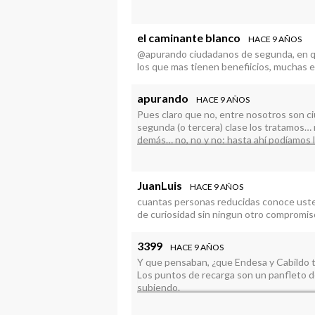
Bobadas aparte, pruebe a manejarse 24 ho
el caminante blanco
HACE 9 AÑOS
@apurando ciudadanos de segunda, en que
los que mas tienen benefiicios, muchas 
apurando
HACE 9 AÑOS
Pues claro que no, entre nosotros son 
segunda (o tercera) clase los tratamos…
demás… no, no y no: hasta ahí podíamos l
JuanLuis
HACE 9 AÑOS
cuantas personas reducidas conoce uste
de curiosidad sin ningun otro compromiso
3399
HACE 9 AÑOS
Y que pensaban, ¿que Endesa y Cabildo tr
Los puntos de recarga son un panfleto de 
subiendo.