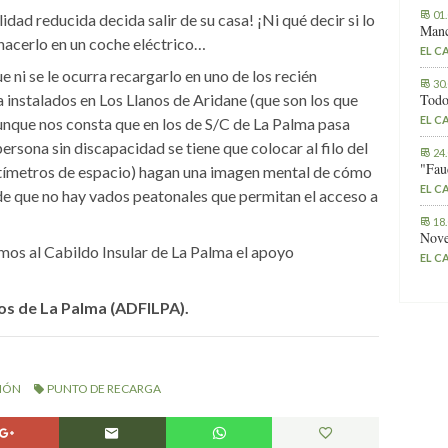
01
dad reducida decida salir de su casa! ¡Ni qué decir si lo
Manc
 hacerlo en un coche eléctrico…
EL C
e ni se le ocurra recargarlo en uno de los recién
30
 instalados en Los Llanos de Aridane (que son los que
Todo
EL C
que nos consta que en los de S/C de La Palma pasa
rsona sin discapacidad se tiene que colocar al filo del
24
"Fau
entímetros de espacio) hagan una imagen mental de cómo
EL C
de que no hay vados peatonales que permitan el acceso a
18
Nove
os al Cabildo Insular de La Palma el apoyo
EL C
os de La Palma (ADFILPA).
IÓN
PUNTO DE RECARGA