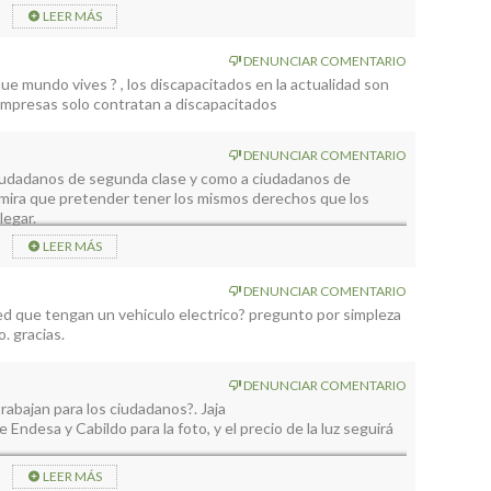
ras sobre una silla de ruedas y luego hablamos ¿ vale?
LEER MÁS
DENUNCIAR COMENTARIO
 mundo vives ? , los discapacitados en la actualidad son
empresas solo contratan a discapacitados
DENUNCIAR COMENTARIO
ciudadanos de segunda clase y como a ciudadanos de
 mira que pretender tener los mismos derechos que los
legar.
LEER MÁS
DENUNCIAR COMENTARIO
d que tengan un vehiculo electrico? pregunto por simpleza
. gracias.
DENUNCIAR COMENTARIO
abajan para los ciudadanos?. Jaja
Endesa y Cabildo para la foto, y el precio de la luz seguirá
LEER MÁS