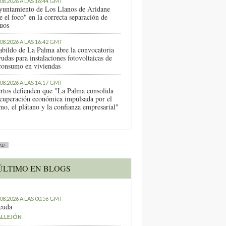
.08.2026 A LAS 16:44 GMT
yuntamiento de Los Llanos de Aridane
e el foco" en la correcta separación de
duos
.08.2026 A LAS 16:42 GMT
abildo de La Palma abre la convocatoria
udas para instalaciones fotovoltaicas de
consumo en viviendas
.08.2026 A LAS 14:17 GMT
rtos defienden que "La Palma consolida
ecuperación económica impulsada por el
mo, el plátano y la confianza empresarial"
AD
ÚLTIMO EN BLOGS
.08.2026 A LAS 00:56 GMT
euda
ALLEJÓN