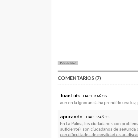
PUBLICIDAD
COMENTARIOS (7)
JuanLuis
HACE 9 AÑOS
aun en la ignorancia ha prendido una luz
apurando
HACE 9 AÑOS
En La Palma, los ciudadanos con problemas 
suficiente), son ciudadanos de segunda o
con dificultades de movilidad es un disc