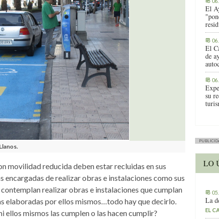
06
El A
"pon
resi
06
El C
de ay
auto
06
Expe
su r
turis
PUBLICID
Llanos.
LO 
on movilidad reducida deben estar recluidas en sus
nas encargadas de realizar obras e instalaciones como sus
no contemplan realizar obras e instalaciones que cumplan
05
La d
as elaboradas por ellos mismos…todo hay que decirlo.
EL C
ni ellos mismos las cumplen o las hacen cumplir?