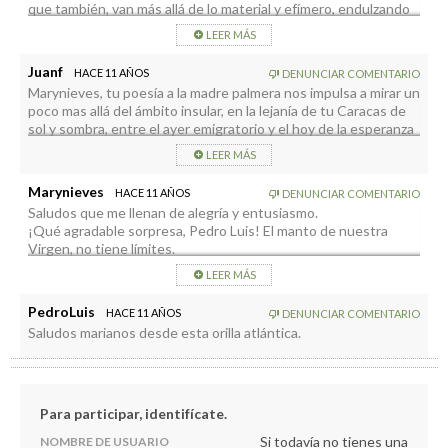
que también, van más allá de lo material y efímero, endulzando
nuestro espíritu, remanso de paz para el alma y el corazón.
LEER MÁS
Un afectuoso saludo
Juanf
HACE 11 AÑOS
DENUNCIAR COMENTARIO
Marynieves, tu poesía a la madre palmera nos impulsa a mirar un
poco mas allá del ámbito insular, en la lejanía de tu Caracas de
sol y sombra, entre el ayer emigratorio y el hoy de la esperanza
porque tengan nuestros paisanos un solido refugio divino en
LEER MÁS
su corazón en tiempos de ida y vuelta, alegre vamos sus hijos
palmeros con la generosidad de la Virgen Bonita que nos trae
Marynieves
HACE 11 AÑOS
DENUNCIAR COMENTARIO
paz y alegría y ese aroma de miel a la flor de tu poesía.
Saludos que me llenan de alegría y entusiasmo.
Gracias Marynieves por tan bello poema.
¡Qué agradable sorpresa, Pedro Luis! El manto de nuestra
Virgen, no tiene límites.
LEER MÁS
PedroLuis
HACE 11 AÑOS
DENUNCIAR COMENTARIO
Saludos marianos desde esta orilla atlántica.
Para participar, identifícate.
Si todavía no tienes una
NOMBRE DE USUARIO