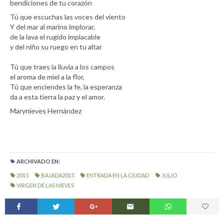
bendiciones de tu corazón
Tú que escuchas las voces del viento
Y del mar al marino implorar,
de la lava el rugido implacable
y del niño su ruego en tu altar
Tú que traes la lluvia a los campos
el aroma de miel a la flor,
Tú que enciendes la fe, la esperanza
da a esta tierra la paz y el amor.
Marynieves Hernández
ARCHIVADO EN:
2015
BAJADA2015
ENTRADA EN LA CIUDAD
JULIO
VIRGEN DE LAS NIEVES