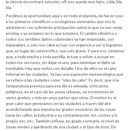
la ciencia encontrará solución, uff, eso queda muy lejos, y bla, bla,
bla. “
Perdimos la oportunidad, aquí y en todo el planeta, de hacer caso
a los primeros científicos y ecologistas visionarios que nos lo
advirtieron con suficiente anticipación sobre lo que se nos venía
encima, y ya estamos en lo que estamos. El cambio climático y
todos sus terribles daños colaterales ya han empezado, son
imparables, y solo nos cabe actuar con urgencia a ver si logramos
que, en lugar de catastrófico, sea solo grave. Y para eso, tenemos
que, a toda mecha y toda pastilla, actuar y volver a actuar en
todos los sectores, sin dejar ni uno, para minimizar el daño ya
inevitable. Hay que verlos con detalle. Uno de ellos es el calor
infernal en las ciudades. Ya hay una expresión meteorológica que
se refiere a las ciudades como “islas de calor”. Es decir, que si la
temperatura prevista para ese día es elevada, sofocante,
peligrosa, en el caso de las zonas urbanas, se incrementa en
varios grados, y más en unas partes que otras. El motivo es el
gran calor que generamos en las ciudades a través del aire
acondicionado que expulsa las grados excesivos de las casas
hacia las calles, la industria y su contaminación, los coches y lo
propio, etc. etc. También influye, en grado contrario, el nivel de
zonas verdes y ajardinado de esa ciudad, y el tipo de éste. De