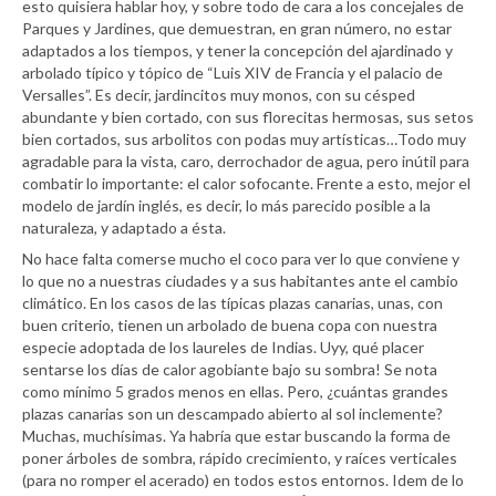
esto quisiera hablar hoy, y sobre todo de cara a los concejales de
Parques y Jardines, que demuestran, en gran número, no estar
adaptados a los tiempos, y tener la concepción del ajardinado y
arbolado típico y tópico de “Luis XIV de Francia y el palacio de
Versalles”. Es decir, jardincitos muy monos, con su césped
abundante y bien cortado, con sus florecitas hermosas, sus setos
bien cortados, sus arbolitos con podas muy artísticas…Todo muy
agradable para la vista, caro, derrochador de agua, pero inútil para
combatir lo importante: el calor sofocante. Frente a esto, mejor el
modelo de jardín inglés, es decir, lo más parecido posible a la
naturaleza, y adaptado a ésta.
No hace falta comerse mucho el coco para ver lo que conviene y
lo que no a nuestras ciudades y a sus habitantes ante el cambio
climático. En los casos de las típicas plazas canarias, unas, con
buen criterio, tienen un arbolado de buena copa con nuestra
especie adoptada de los laureles de Indias. Uyy, qué placer
sentarse los días de calor agobiante bajo su sombra! Se nota
como mínimo 5 grados menos en ellas. Pero, ¿cuántas grandes
plazas canarias son un descampado abierto al sol inclemente?
Muchas, muchísimas. Ya habría que estar buscando la forma de
poner árboles de sombra, rápido crecimiento, y raíces verticales
(para no romper el acerado) en todos estos entornos. Idem de lo