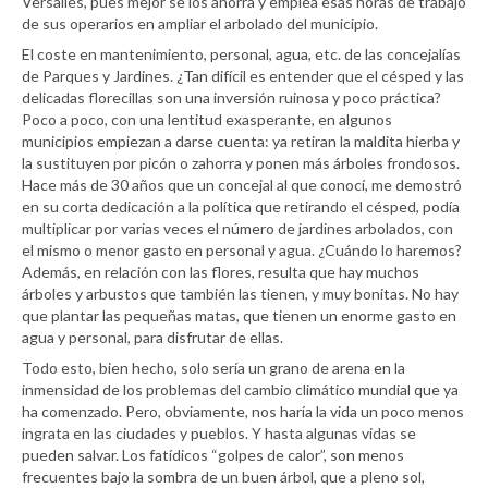
Versalles, pues mejor se los ahorra y emplea esas horas de trabajo
de sus operarios en ampliar el arbolado del municipio.
El coste en mantenimiento, personal, agua, etc. de las concejalías
de Parques y Jardines. ¿Tan difícil es entender que el césped y las
delicadas florecillas son una inversión ruinosa y poco práctica?
Poco a poco, con una lentitud exasperante, en algunos
municipios empiezan a darse cuenta: ya retiran la maldita hierba y
la sustituyen por picón o zahorra y ponen más árboles frondosos.
Hace más de 30 años que un concejal al que conocí, me demostró
en su corta dedicación a la política que retirando el césped, podía
multiplicar por varias veces el número de jardines arbolados, con
el mismo o menor gasto en personal y agua. ¿Cuándo lo haremos?
Además, en relación con las flores, resulta que hay muchos
árboles y arbustos que también las tienen, y muy bonitas. No hay
que plantar las pequeñas matas, que tienen un enorme gasto en
agua y personal, para disfrutar de ellas.
Todo esto, bien hecho, solo sería un grano de arena en la
inmensidad de los problemas del cambio climático mundial que ya
ha comenzado. Pero, obviamente, nos haría la vida un poco menos
ingrata en las ciudades y pueblos. Y hasta algunas vidas se
pueden salvar. Los fatídicos “golpes de calor”, son menos
frecuentes bajo la sombra de un buen árbol, que a pleno sol,