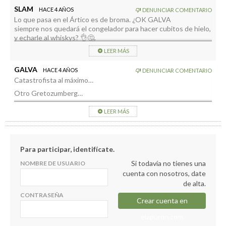
SLAM
HACE 4 AÑOS
DENUNCIAR COMENTARIO
Lo que pasa en el Ártico es de broma. ¿OK GALVA
siempre nos quedará el congelador para hacer cubitos de hielo,
y echarle al whiskys? 👌🤔.
LEER MÁS
GALVA
HACE 4 AÑOS
DENUNCIAR COMENTARIO
Catastrofista al máximo…
Otro Gretozumberg…
A ver si hacemos caso de los delirios de Oskar Matute, que
LEER MÁS
blanquea asesinos , pero da filipicas a todo el Reino de
España….
CLAROOOO….
Para participar, identifícate.
Si todavía no tienes una
NOMBRE DE USUARIO
cuenta con nosotros, date
de alta.
CONTRASEÑA
Crear cuenta en
elapuron.com