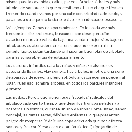
mismo, para las avenidas, calles, paseos. Árboles, árboles y más
árboles de sombra es lo que necesitamos. Es un choque térmico
tremendo cuando vamos por una calle con arbolado adecuado, y
pasamos a otra que no lo tiene, o éste es inadecuado, escaso…..
Más ejemplos. Zonas de aparcamientos. En los cada vez más
frecuentes días ardientes, buscamos con desesperación
estacionar nuestro vehículo bajo una sombra, mejor si es bajo un
árbol, pues es aterrador pensar en lo que nos espera al ir a
cogerlo luego. Están tardando en hacer un buen plan de arbolado
para las zonas abiertas de estacionamiento.
Los parques infantiles para los niños y niñas. En algunos es
estupendo llevarlos. Hay sombra, hay árboles, En otros, una serie
de aparatos de juego…a pleno sol. Solo al oscurecer se puede ir al
lugar. Pues eso, sombra, árboles, en todos los parques infantiles,
y pronto.
Las podas. ¿Pero a qué vienen esos “rapados” radicales del
arbolado cada cierto tiempo, que dejan los troncos pelados y a
nosotros sin sombra, durante un año o varios? Corte usted, señor
concejal, las ramas secas, débiles o enfermas, o que presentan
peligro de romperse. Y deje una copa adecuada que nos ofrezca
sombra y frescor. Y esos cortes tan “artísticos”, tipo jardín de