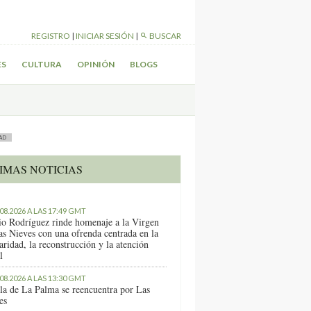
REGISTRO
|
INICIAR SESIÓN
|
BUSCAR
ES
CULTURA
OPINIÓN
BLOGS
AD
IMAS NOTICIAS
.08.2026 A LAS 17:49 GMT
io Rodríguez rinde homenaje a la Virgen
as Nieves con una ofrenda centrada en la
aridad, la reconstrucción y la atención
l
.08.2026 A LAS 13:30 GMT
sla de La Palma se reencuentra por Las
es