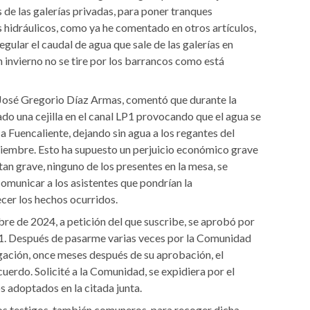
 de las galerías privadas, para poner tranques
s hidráulicos, como ya he comentado en otros artículos,
gular el caudal de agua que sale de las galerías en
 invierno no se tire por los barrancos como está
 José Gregorio Díaz Armas, comentó que durante la
do una cejilla en el canal LP1 provocando que el agua se
a Fuencaliente, dejando sin agua a los regantes del
oviembre. Esto ha supuesto un perjuicio económico grave
 tan grave, ninguno de los presentes en la mesa, se
comunicar a los asistentes que pondrían la
cer los hechos ocurridos.
bre de 2024, a petición del que suscribe, se aprobó por
P1. Después de pasarme varias veces por la Comunidad
igación, once meses después de su aprobación, el
uerdo. Solicité a la Comunidad, se expidiera por el
s adoptados en la citada junta.
os testigos, también comuneros, para recoger dicha