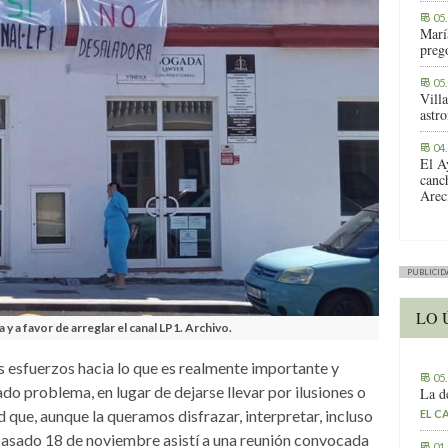
05
Marí
preg
05
Vill
astr
04
El A
canc
Arec
PUBLICID
LO 
y a favor de arreglar el canal LP1. Archivo.
os esfuerzos hacia lo que es realmente importante y
05
do problema, en lugar de dejarse llevar por ilusiones o
La d
ad que, aunque la queramos disfrazar, interpretar, incluso
EL C
pasado 18 de noviembre asistí a una reunión convocada
01