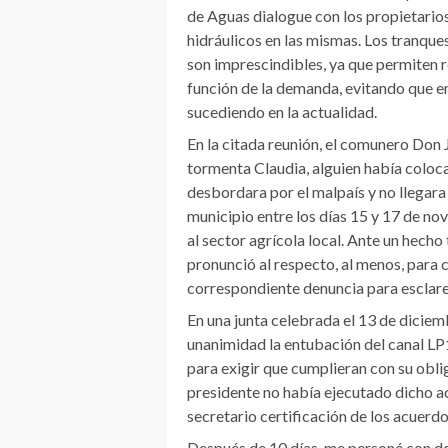
de Aguas dialogue con los propietarios
hidráulicos en las mismas. Los tranque
son imprescindibles, ya que permiten re
función de la demanda, evitando que en
sucediendo en la actualidad.
En la citada reunión, el comunero Don
tormenta Claudia, alguien había coloca
desbordara por el malpaís y no llegara 
municipio entre los días 15 y 17 de n
al sector agrícola local. Ante un hecho
pronunció al respecto, al menos, para 
correspondiente denuncia para esclare
En una junta celebrada el 13 de diciem
unanimidad la entubación del canal L
para exigir que cumplieran con su obl
presidente no había ejecutado dicho ac
secretario certificación de los acuerdo
Después de 10 días, me personé con d