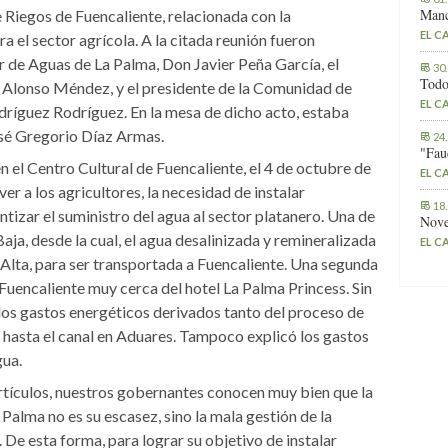
Manc
Riegos de Fuencaliente, relacionada con la
EL C
a el sector agrícola. A la citada reunión fueron
ar de Aguas de La Palma, Don Javier Peña García, el
30
Todo
 Alonso Méndez, y el presidente de la Comunidad de
EL C
ríguez Rodríguez. En la mesa de dicho acto, estaba
sé Gregorio Díaz Armas.
24
"Fau
n el Centro Cultural de Fuencaliente, el 4 de octubre de
EL C
er a los agricultores, la necesidad de instalar
18
antizar el suministro del agua al sector platanero. Una de
Nove
Baja, desde la cual, el agua desalinizada y remineralizada
EL C
lta, para ser transportada a Fuencaliente. Una segunda
 Fuencaliente muy cerca del hotel La Palma Princess. Sin
los gastos energéticos derivados tanto del proceso de
hasta el canal en Aduares. Tampoco explicó los gastos
gua.
tículos, nuestros gobernantes conocen muy bien que la
Palma no es su escasez, sino la mala gestión de la
 De esta forma, para lograr su objetivo de instalar