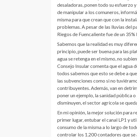
desaladoras, ponen todo su esfuerzo y 
de manipular a los comuneros, informán
misma para que crean que con la insta
problemas. A pesar de las lluvias del p
Riegos de Fuencaliente fue de un 35% l
Sabemos que la realidad es muy diferen
principio, puede ser buena para las plat
agua se retenga en el mismo, no subiend
Consejo Insular comenta que el agua de
todos sabemos que esto se debe a que
las subvenciones como si no tuviéramo
contribuyentes. Además, van en detrim
poner un ejemplo, la sanidad pública o 
disminuyen, el sector agrícola se queda
En mi opinión, la mejor solución para r
primer lugar, entubar el canal LP1 y ut
consumo de la misma a lo largo de todo
controlar los 1.200 contadores que se 