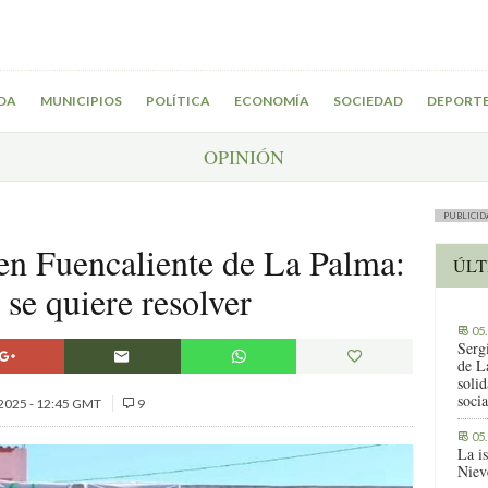
DA
MUNICIPIOS
POLÍTICA
ECONOMÍA
SOCIEDAD
DEPORT
OPINIÓN
PUBLICID
 en Fuencaliente de La Palma:
ÚLT
se quiere resolver
05
Serg
de L
solid
socia
2025 - 12:45 GMT
9
05
La i
Niev