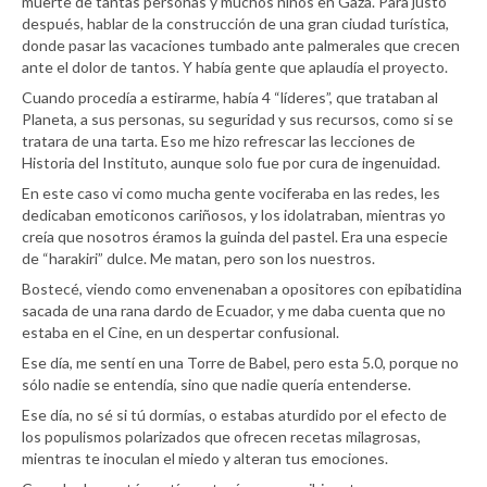
muerte de tantas personas y muchos niños en Gaza. Para justo
después, hablar de la construcción de una gran ciudad turística,
donde pasar las vacaciones tumbado ante palmerales que crecen
ante el dolor de tantos. Y había gente que aplaudía el proyecto.
Cuando procedía a estirarme, había 4 “líderes”, que trataban al
Planeta, a sus personas, su seguridad y sus recursos, como si se
tratara de una tarta. Eso me hizo refrescar las lecciones de
Historia del Instituto, aunque solo fue por cura de ingenuidad.
En este caso vi como mucha gente vociferaba en las redes, les
dedicaban emoticonos cariñosos, y los idolatraban, mientras yo
creía que nosotros éramos la guinda del pastel. Era una especie
de “harakiri” dulce. Me matan, pero son los nuestros.
Bostecé, viendo como envenenaban a opositores con epibatidina
sacada de una rana dardo de Ecuador, y me daba cuenta que no
estaba en el Cine, en un despertar confusional.
Ese día, me sentí en una Torre de Babel, pero esta 5.0, porque no
sólo nadie se entendía, sino que nadie quería entenderse.
Ese día, no sé si tú dormías, o estabas aturdido por el efecto de
los populismos polarizados que ofrecen recetas milagrosas,
mientras te inoculan el miedo y alteran tus emociones.