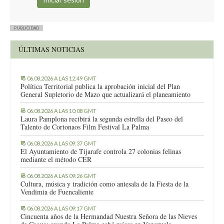
pero es así. Israel poco a poco irá barriendo a los que no son
jews, y en un par de generaciones se olvidará.
Los palestinos… ¿Te acuerdas la que liaron en Líbano en 1982?
PUBLICIDAD
Pues eso.
ÚLTIMAS NOTICIAS
“Cuando desperté sentí que tenía que escribir esto, porque no
quiero que nuestros hijos sean un trozo de pastel, sino que
vivan en un rincón del mundo habitable, con garantías, con
libertades y pudiendo llevar ellos mismo el timón del futuro,
06.08.2026 A LAS 12:49 GMT
Política Territorial publica la aprobación inicial del Plan
con aprovechamiento”
General Supletorio de Mazo que actualizará el planeamiento
¿Cómo crías a tus hijos, como lobos o como ovejas? Unos
depredan, otros se dejan depredar. ¿Sabes lo que pasa cuando
06.08.2026 A LAS 10:08 GMT
educas a los niños como pusilánimes? Pues que crías a seres
Laura Pamplona recibirá la segunda estrella del Paseo del
Talento de Cortonaos Film Festival La Palma
débiles, que cuando llegue uno fuerte, se lo zampa.
El texto no tiene desperdicio y aquí paro. Siga bostezando y
06.08.2026 A LAS 09:37 GMT
quitándose las legañas.
El Ayuntamiento de Tijarafe controla 27 colonias felinas
mediante el método CER
06.08.2026 A LAS 09:26 GMT
Cultura, música y tradición como antesala de la Fiesta de la
Vendimia de Fuencaliente
06.08.2026 A LAS 09:17 GMT
Cincuenta años de la Hermandad Nuestra Señora de las Nieves