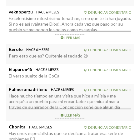
Sé nos presentan en un futuro próximo nuevas tendencias
tecnológicas, pero cuidado no pierdan el sentido básico y
veknoperzu
HACE 6 MESES
DENUNCIAR COMENTARIO
esencial con el cuál hemos sobrevivido hasta la actualidad.
Excelentísimo e ilustrísimo Jonathan, creo que te la han jugado.
Si no es así ¡válgame Dios!. Ahora cada vez que paso por su
pueblo se me ponen los pelos como escarpias.
LEER MÁS
Berolo
HACE 6 MESES
DENUNCIAR COMENTARIO
Pero esto que es? Quítenle el teclado 😆
Elapuron45
HACE 6 MESES
DENUNCIAR COMENTARIO
El verso suelto de la CoCa
Palmeromadrileno
HACE 6 MESES
DENUNCIAR COMENTARIO
Hace mucho tiempo en una visita que hice a mí isla y me
acerqué a un pueblo para mí encantador que mira al mar a
través de su mirador de la Concepción soñé que algún día
algún político iba a lograr hacer de este espacio un gran
LEER MÁS
enclave turístico. Y hoy veo que ese político que aperecia en mi
sueño llegó pero para todo lo contrario que yo nunca imaginé
Chonita
HACE 6 MESES
DENUNCIAR COMENTARIO
….se puso a soñar gillipoyeses típica del mejor de los
Hay unos especialistas que se dedican a tratar esa serie de
dictadores modernos
problemas.🤦‍♂️