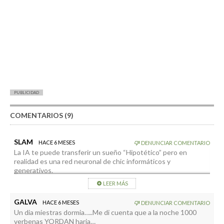
PUBLICIDAD
COMENTARIOS (9)
SLAM
HACE 6 MESES
DENUNCIAR COMENTARIO
La IA te puede transferir un sueño “Hipotético” pero en
realidad es una red neuronal de chic informáticos y
generativos.
La realidad es que podemos caer en una distopia generalizada,
LEER MÁS
si dejamos en manos de entes extraños nuestras capacidades
de ver nuestra realidad como seres humanos que somos y
GALVA
HACE 6 MESES
DENUNCIAR COMENTARIO
nuestra responsabilidad con los demás. Esa quizás será la única
Un dia miestras dormia…..Me di cuenta que a la noche 1000
barrera de defensa que nos quedé.
verbenas YORDAN haria…