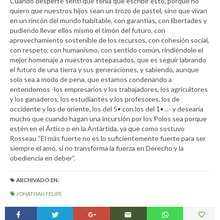
Cuando desperté sentí que tenía que escribir esto, porque no
quiero que nuestros hijos sean un trozo de pastel, sino que vivan
en un rincón del mundo habitable, con garantías, con libertades y
pudiendo llevar ellos mismo el timón del futuro, con
aprovechamiento sostenible de los recursos, con cohesión social,
con respeto, con humanismo, con sentido común, rindiéndole el
mejor homenaje a nuestros antepasados, que es seguir labrando
el futuro de una tierra y sus generaciones, y sabiendo, aunque
solo sea a modo de pena, que estamos condenando a
entendernos -los empresarios y los trabajadores, los agricultores
y los ganaderos, los estudiantes y los profesores, los de
occidente y los de oriente, los del 5• con los del 1•…- y desearía
mucho que cuando hagan una incursión por los Polos sea porque
estén en el Ártico o en la Antártida, ya que como sostuvo
Rosseau “El más fuerte no es lo suficientemente fuerte para ser
siempre el amo, si no transforma la fuerza en Derecho y la
obediencia en deber”.
ARCHIVADO EN:
JONATHAN FELIPE