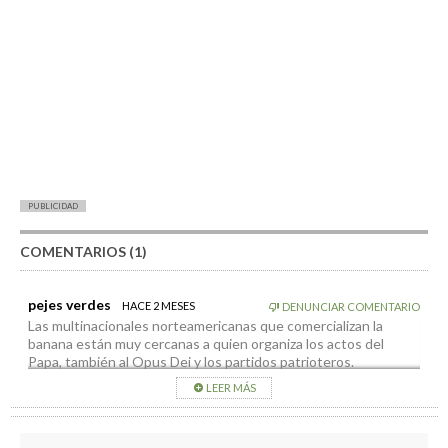
PUBLICIDAD
COMENTARIOS (1)
pejes verdes
HACE 2 MESES
DENUNCIAR COMENTARIO
Las multinacionales norteamericanas que comercializan la
banana están muy cercanas a quien organiza los actos del
Papa, también al Opus Dei y los partidos patrioteros.
Clarito como agua de galería…m
LEER MÁS