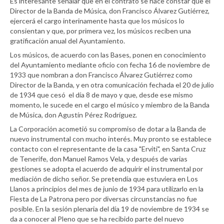
Es interesante señalar que en el contrato se hace constar que el
Director de la Banda de Música, don Francisco Álvarez Gutiérrez,
ejercerá el cargo interinamente hasta que los músicos lo
consientan y que, por primera vez, los músicos reciben una
gratificación anual del Ayuntamiento.
Los músicos, de acuerdo con las Bases, ponen en conocimiento
del Ayuntamiento mediante oficio con fecha 16 de noviembre de
1933 que nombran a don Francisco Álvarez Gutiérrez como
Director de la Banda, y en otra comunicación fechada el 20 de julio
de 1934 que cesó el día 8 de mayo y que, desde ese mismo
momento, le sucede en el cargo el músico y miembro de la Banda
de Música, don Agustín Pérez Rodríguez.
La Corporación acometió su compromiso de dotar a la Banda de
nuevo instrumental con mucho interés. Muy pronto se establece
contacto con el representante de la casa "Erviti", en Santa Cruz
de Tenerife, don Manuel Ramos Vela, y después de varias
gestiones se adopta el acuerdo de adquirir el instrumental por
mediación de dicho señor. Se pretendía que estuviera en Los
Llanos a principios del mes de junio de 1934 para utilizarlo en la
Fiesta de La Patrona pero por diversas circunstancias no fue
posible. En la sesión plenaria del día 19 de noviembre de 1934 se
da a conocer al Pleno que se ha recibido parte del nuevo