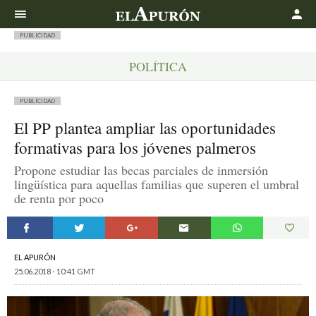
Buscar
PUBLICIDAD
POLÍTICA
PUBLICIDAD
El PP plantea ampliar las oportunidades
formativas para los jóvenes palmeros
Propone estudiar las becas parciales de inmersión
lingüística para aquellas familias que superen el umbral
de renta por poco
EL APURÓN
25.06.2018 - 10:41 GMT