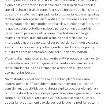
Los populares que lograron en el mes noviembre de 2015 que el
pleno de la corporación insular hiciera suya la iniciativa popular,
tras el rechazo inicial de otras fuerzas políticas, y que han sido los
que año tras año han impulsado esta propuesta, explican que hay
familias que sobrepasan en cuantías muy pequeñas el umbral de
renta establecido para poder optar a ellas, quedándose fuera, por
lo que se podría estudiar una beca parcial con un porcentaje
determinado para esas situaciones. “Se trataría de otorgar
ayudas parciales, que obligaría a alguna aportación de los
interesados hasta completar el coste real del cuatrimestre, para
así dar opciones a esos que han quedado excluidos por poco y
que quizás esta aportación puede ser suficiente”, indican.
Y puntualizan que ya en su momento el PP propuso en su moción
que la valoración de los mejores expedientes académicos y la
renta familiar era los dos elementos a tener en cuenta para
otorgar estas becas.
No obstante, y en atención a lo que le han planteado varios
padres, desde el PP consideran que es necesario estudiar en
comisión más posibilidades. Cabrera explica que, por ejemplo, en
la propuesta actual con unos progenitores que ingresaran uno en
torno a 19.000 € y el otro unos 22.000 € con un hijo a su cargo,
quedarían prácticamente excluidos por lo que no podrían optar ni