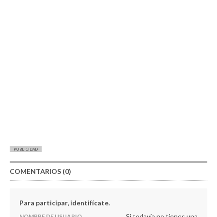
PUBLICIDAD
COMENTARIOS (0)
Para participar, identifícate.
Si todavía no tienes una
NOMBRE DE USUARIO