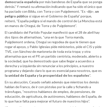
democracia española
por más banderas de España que se ponga
detrás.” Y remató su afirmación indicando que ha sido el único que
ha pactado con Bildu, con Torra y con Puigdemont. “Es -dijo-,
un
peligro público
si sigue en el Gobierno de España” porque,
reiteró, “España peligra si el mando de control de La Moncloa está
en manos de Otegui, de Torra y de Puigdemont”.
El candidato del Partido Popular manifestó que el 28 de abril hay
dos tipos de alternativas, “una en la que Torra manda,
Puigdemont ordena, Otegui se regodea de que le tienen que
rogar el apoyo, y Pablo Iglesias pide ministerios, pide el CIS y pide
TVE, con Sánchez de marioneta de toda esta tropa; y otra
alternativa que es el PP, un partido centrista, moderado, abierto a
la sociedad, que ha demostrado que sabe llegar a acuerdos a
derecha y a izquierda sin renunciar a los principios, a nuestro
programa y dejando claro lo que es esencial para nosotros, que es
la unidad de España y la prosperidad de los españoles
“.
En su alocución, Casado señaló además que mientras los demás
hablan de Franco, de ir con pistolas por la calle y fichando a
tránsfugas, “nosotros hablamos de empleo, de pensiones, de
educación, de agricultura, de autónomos, hablamos de España, de
lo que hace falta para mejorar el futuro de nuestros hijos”.