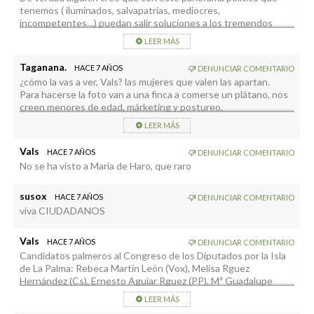
tenemos ( iluminados, salvapatrias, mediocres,
incompetentes…) puedan salir soluciones a los tremendos
problemas que tienen España y los españoles.
LEER MÁS
Taganana.
HACE 7 AÑOS
DENUNCIAR COMENTARIO
¿cómo la vas a ver, Vals? las mujeres que valen las apartan.
Para hacerse la foto van a una finca a comerse un plátano, nos
creen menores de edad, márketing y postureo.
LEER MÁS
Vals
HACE 7 AÑOS
DENUNCIAR COMENTARIO
No se ha visto a María de Haro, que raro
susox
HACE 7 AÑOS
DENUNCIAR COMENTARIO
viva CIUDADANOS
Vals
HACE 7 AÑOS
DENUNCIAR COMENTARIO
Candidatos palmeros al Congreso de los Diputados por la Isla
de La Palma: Rebeca Martín León (Vox), Melisa Rguez
Hernández (Cs), Ernesto Aguiar Rguez (PP), Mª Guadalupe
González Taño (CC), 0 (Psoe), 0 (IU), 0 (Podemos).
LEER MÁS