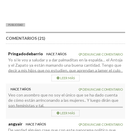
PUBLICIDAD
COMENTARIOS (21)
Pringadodebarrio
HACE 7 AÑOS
DENUNCIAR COMENTARIO
Yo si le voy a saludar y a dar palmaditas en la espalda… el Antoja
y el Zapato ya están mamando una buena cantidad. Tengo que
decir a mis hijos que no estudien, que aprendan a lamer el culo
a los que ya lo lamieron en su momento para que puedan
LEER MÁS
“mamar de la política” David, Breña baja
HACE 7 AÑOS
DENUNCIAR COMENTARIO
Veo con asombro que no soy el único que se ha dado cuenta
de cómo están arrinconando a las mujeres.. Y luego dirán que
son feministas y tal.
LEER MÁS
angyair
HACE 7 AÑOS
DENUNCIAR COMENTARIO
De verdad alguien cree que con este panorama político que