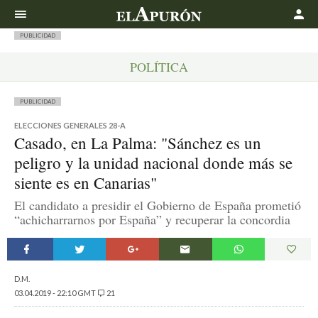
Buscar
PUBLICIDAD
POLÍTICA
PUBLICIDAD
ELECCIONES GENERALES 28-A
Casado, en La Palma: "Sánchez es un
peligro y la unidad nacional donde más se
siente es en Canarias"
El candidato a presidir el Gobierno de España prometió
“achicharrarnos por España” y recuperar la concordia
D.M.
03.04.2019 - 22:10 GMT
21