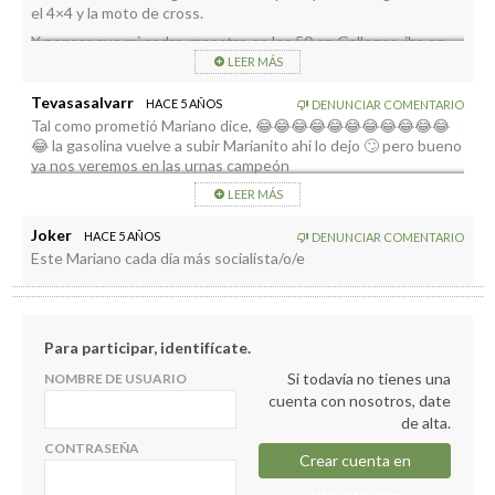
el 4×4 y la moto de cross.
Y pensar que mi padre, maestro en los 50 en Gallegos, iba en
un Reanault 10…
LEER MÁS
En Invierno….Pffffffff….
Tevasasalvarr
HACE 5 AÑOS
DENUNCIAR COMENTARIO
Tal como prometió Mariano dice, 😂😂😂😂😂😂😂😂😂😂😂
😂 la gasolina vuelve a subir Marianito ahi lo dejo 🙄 pero bueno
ya nos veremos en las urnas campeón
LEER MÁS
Joker
HACE 5 AÑOS
DENUNCIAR COMENTARIO
Este Mariano cada día más socialista/o/e
Para participar, identifícate.
Si todavía no tienes una
NOMBRE DE USUARIO
cuenta con nosotros, date
de alta.
CONTRASEÑA
Crear cuenta en