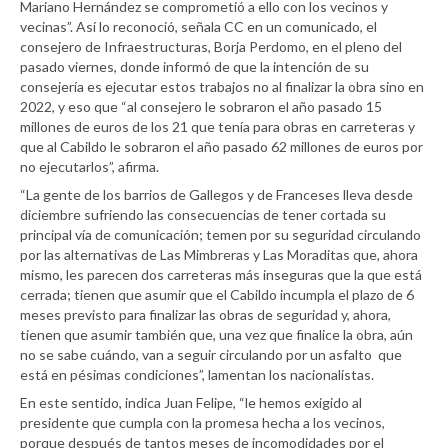
Mariano Hernández se comprometió a ello con los vecinos y
vecinas”. Así lo reconoció, señala CC en un comunicado, el
consejero de Infraestructuras, Borja Perdomo, en el pleno del
pasado viernes, donde informó de que la intención de su
consejería es ejecutar estos trabajos no al finalizar la obra sino en
2022, y eso que “al consejero le sobraron el año pasado 15
millones de euros de los 21 que tenía para obras en carreteras y
que al Cabildo le sobraron el año pasado 62 millones de euros por
no ejecutarlos”, afirma.
“La gente de los barrios de Gallegos y de Franceses lleva desde
diciembre sufriendo las consecuencias de tener cortada su
principal vía de comunicación; temen por su seguridad circulando
por las alternativas de Las Mimbreras y Las Moraditas que, ahora
mismo, les parecen dos carreteras más inseguras que la que está
cerrada; tienen que asumir que el Cabildo incumpla el plazo de 6
meses previsto para finalizar las obras de seguridad y, ahora,
tienen que asumir también que, una vez que finalice la obra, aún
no se sabe cuándo, van a seguir circulando por un asfalto que
está en pésimas condiciones”, lamentan los nacionalistas.
En este sentido, indica Juan Felipe, “le hemos exigido al
presidente que cumpla con la promesa hecha a los vecinos,
porque después de tantos meses de incomodidades por el