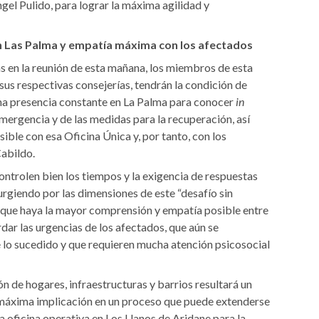
el Pulido, para lograr la máxima agilidad y
 Las Palma y empatía máxima con los afectados
s en la reunión de esta mañana, los miembros de esta
us respectivas consejerías, tendrán la condición de
 una presencia constante en La Palma para conocer
in
emergencia y de las medidas para la recuperación, así
ble con esa Oficina Única y, por tanto, con los
Cabildo.
controlen bien los tiempos y la exigencia de respuestas
urgiendo por las dimensiones de este “desafío sin
de que haya la mayor comprensión y empatía posible entre
ar las urgencias de los afectados, que aún se
e lo sucedido y que requieren mucha atención psicosocial
n de hogares, infraestructuras y barrios resultará un
 máxima implicación en un proceso que puede extenderse
la oficina operativa en Los Llanos de Aridane para la