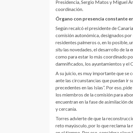
Presidencia, Sergio Matos y Miguel Áng
coordinación.
Órgano con presencia constante en
Según recalcó el presidente de Canaria
comisión autonómica, designados por s
residentes palmeros o, en lo posible,
situ
las novedades, el desarrollo de la 
como para estar lo más coordinado posi
damnificados, los ayuntamientos y el 
A su juicio, es muy importante que se 
ante las circunstancias que puedan ir s
precedentes en las Islas”. Por eso, pi
los miembros de la comisión para abord
encuentran en la fase de asimilación d
y cercanía.
Torres advierte de que la reconstrucció
reto mayúsculo, por lo que reclama la
en el tiempo. Por eso, considera clave 