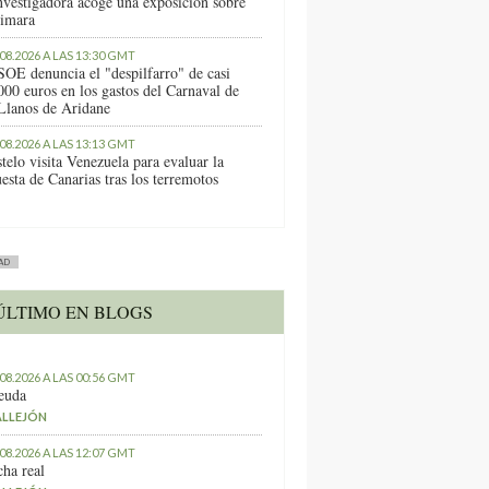
nvestigadora acoge una exposición sobre
imara
.08.2026 A LAS 13:30 GMT
SOE denuncia el "despilfarro" de casi
000 euros en los gastos del Carnaval de
Llanos de Aridane
.08.2026 A LAS 13:13 GMT
telo visita Venezuela para evaluar la
esta de Canarias tras los terremotos
AD
ÚLTIMO EN BLOGS
.08.2026 A LAS 00:56 GMT
euda
ALLEJÓN
.08.2026 A LAS 12:07 GMT
ha real