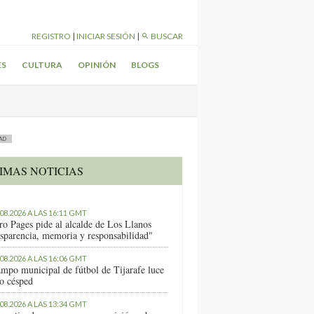
REGISTRO
|
INICIAR SESIÓN
|
BUSCAR
ES
CULTURA
OPINIÓN
BLOGS
AD
IMAS NOTICIAS
.08.2026 A LAS 16:11 GMT
ro Pages pide al alcalde de Los Llanos
nsparencia, memoria y responsabilidad"
.08.2026 A LAS 16:06 GMT
ampo municipal de fútbol de Tijarafe luce
o césped
.08.2026 A LAS 13:34 GMT