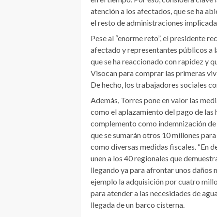
atención a los afectados, que se ha ab
el resto de administraciones implicada
Pese al “enorme reto”, el presidente re
afectado y representantes públicos a la
que se ha reaccionado con rapidez y q
Visocan para comprar las primeras vivi
De hecho, los trabajadores sociales con
Además, Torres pone en valor las medi
como el aplazamiento del pago de las h
complemento como indemnización de 30.
que se sumarán otros 10 millones para
como diversas medidas fiscales. “En de
unen a los 40 regionales que demuestr
llegando ya para afrontar unos daños 
ejemplo la adquisición por cuatro mill
para atender a las necesidades de agua
llegada de un barco cisterna.