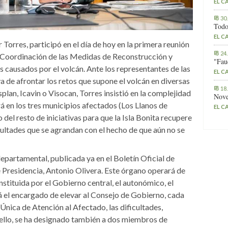
EL C
30
Todo
EL C
 Torres, participó en el día de hoy en la primera reunión
24
 Coordinación de las Medidas de Reconstrucción y
"Fau
 causados por el volcán. Ante los representantes de las
EL C
a de afrontar los retos que supone el volcán en diversas
18
an, Icavin o Visocan, Torres insistió en la complejidad
Nove
rá en los tres municipios afectados (Los Llanos de
EL C
 del resto de iniciativas para que la Isla Bonita recupere
ultades que se agrandan con el hecho de que aún no se
epartamental, publicada ya en el Boletín Oficial de
 Presidencia, Antonio Olivera. Este órgano operará de
stituida por el Gobierno central, el autonómico, el
rá el encargado de elevar al Consejo de Gobierno, cada
a Única de Atención al Afectado, las dificultades,
 ello, se ha designado también a dos miembros de