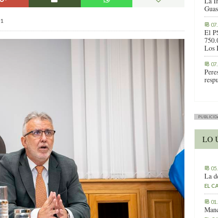
La I
Guas
1
07
El P
750.
Los 
07
Peres
respu
PUBLICID
LO 
05
La d
EL C
01
Manc