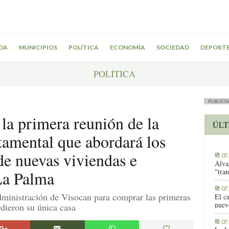
DA
MUNICIPIOS
POLÍTICA
ECONOMÍA
SOCIEDAD
DEPORT
POLÍTICA
PUBLICID
 la primera reunión de la
ÚLT
tamental que abordará los
de nuevas viviendas e
07
Álva
"tra
 La Palma
07
ministración de Visocan para comprar las primeras
El c
nuev
rdieron su única casa
07