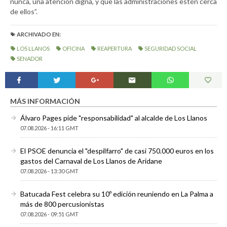
nunca, una atención digna, y que las administraciones estén cerca
de ellos”.
ARCHIVADO EN:
LOS LLANOS
OFICINA
REAPERTURA
SEGURIDAD SOCIAL
SENADOR
MÁS INFORMACIÓN
Álvaro Pages pide "responsabilidad" al alcalde de Los Llanos
07.08.2026 - 16:11 GMT
El PSOE denuncia el "despilfarro" de casi 750.000 euros en los
gastos del Carnaval de Los Llanos de Aridane
07.08.2026 - 13:30 GMT
Batucada Fest celebra su 10º edición reuniendo en La Palma a
más de 800 percusionistas
07.08.2026 - 09:51 GMT