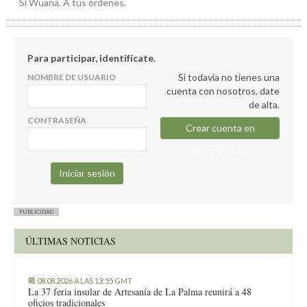
Si Wuana. A tus órdenes.
Para participar, identifícate.
Si todavía no tienes una
NOMBRE DE USUARIO
cuenta con nosotros, date
de alta.
CONTRASEÑA
Crear cuenta en
elapuron.com
PUBLICIDAD
ÚLTIMAS NOTICIAS
08.08.2026 A LAS 13:55 GMT
La 37 feria insular de Artesanía de La Palma reunirá a 48
oficios tradicionales