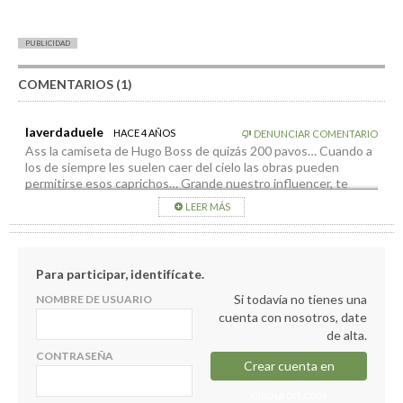
PUBLICIDAD
COMENTARIOS (1)
laverdaduele
HACE 4 AÑOS
DENUNCIAR COMENTARIO
Ass la camiseta de Hugo Boss de quizás 200 pavos… Cuando a
los de siempre les suelen caer del cielo las obras pueden
permitirse esos caprichos… Grande nuestro influencer, te
echaba de menos que no Salias posando desde ayer detrás de
LEER MÁS
una vaca
Para participar, identifícate.
Si todavía no tienes una
NOMBRE DE USUARIO
cuenta con nosotros, date
de alta.
CONTRASEÑA
Crear cuenta en
elapuron.com