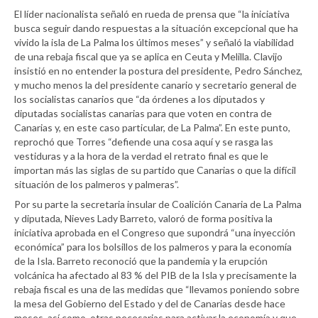
El líder nacionalista señaló en rueda de prensa que “la iniciativa
busca seguir dando respuestas a la situación excepcional que ha
vivido la isla de La Palma los últimos meses” y señaló la viabilidad
de una rebaja fiscal que ya se aplica en Ceuta y Melilla. Clavijo
insistió en no entender la postura del presidente, Pedro Sánchez,
y mucho menos la del presidente canario y secretario general de
los socialistas canarios que “da órdenes a los diputados y
diputadas socialistas canarias para que voten en contra de
Canarias y, en este caso particular, de La Palma”. En este punto,
reprochó que Torres “defiende una cosa aquí y se rasga las
vestiduras y a la hora de la verdad el retrato final es que le
importan más las siglas de su partido que Canarias o que la difícil
situación de los palmeros y palmeras”.
Por su parte la secretaria insular de Coalición Canaria de La Palma
y diputada, Nieves Lady Barreto, valoró de forma positiva la
iniciativa aprobada en el Congreso que supondrá “una inyección
económica” para los bolsillos de los palmeros y para la economía
de la Isla. Barreto reconoció que la pandemia y la erupción
volcánica ha afectado al 83 % del PIB de la Isla y precisamente la
rebaja fiscal es una de las medidas que “llevamos poniendo sobre
la mesa del Gobierno del Estado y del de Canarias desde hace
meses, así como, otras necesarias para activar la economía y que