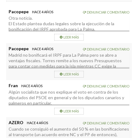
Pacopepe
HACE 4 AÑOS
DENUNCIAR COMENTARIO
Otra noticia.
El Estado plantea dudas legales sobre la ejecución de la
bonificación del IRPF aprobada para La Palma.
https://www.eltime.es/politica/40588-el-estado-plantea-
LEER MÁS
dudas-legales-sobre-la-ejecucion-de-la-bonificacion-del-irpf-
aprobada-para-la-palma.html
Pacopepe
HACE 4 AÑOS
DENUNCIAR COMENTARIO
Madrid no bonificará el IRPF para La Palma pero se abre a
ventajas fiscales. Torres remite a los nuevos Presupuestos
para contar con medidas para la isla mientras CC exige la
“aplicación inmediata” del “mandato popular” del Congreso.
LEER MÁS
https://www.eldia.es/canarias/2022/07/15/madrid-bonificara-
irpf-palma-abre-68383888.html?
Fran
HACE 4 AÑOS
DENUNCIAR COMENTARIO
utm_source=whatsapp&utm_medium=social&utm_campaign=btn-
Algún socialista que nos explique el voto en contra de los
share
diputados del PSOE en general y de los diputados canarios y
palmeros en particular.
LEER MÁS
AZERO
HACE 4 AÑOS
DENUNCIAR COMENTARIO
Cuando se consiguió el aumento del 50 % en las bonificaciones
al transporte (un acuerdo entre NC y el PP de entonces),