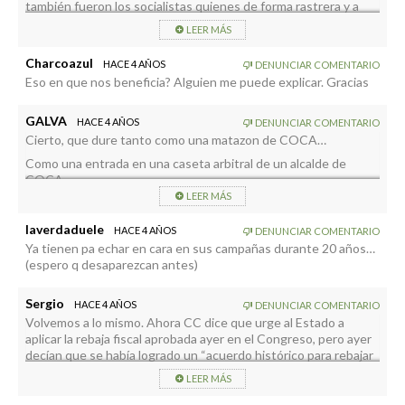
también fueron los socialistas quienes de forma rastrera y a
traición, -pues consiguieron llegar al poder “de aquella manera”
LEER MÁS
pocos días despues-. se opusieron a aplicar dicho aumento ya
pactado:
Charcoazul
HACE 4 AÑOS
DENUNCIAR COMENTARIO
Recuerdo perfectamente que Salió Abalos (ministro de
Eso en que nos beneficia? Alguien me puede explicar. Gracias
Fomento) en la tele diciendo que se tardaría al menos seis
meses en aplicar la nueva bonificación y que “ya se vería” , con
una desvergüenza propia de farsantes profesionales.
GALVA
HACE 4 AÑOS
DENUNCIAR COMENTARIO
A los dos o tres días, debido a las presiones políticas y legales,
Cierto, que dure tanto como una matazon de COCA…
tuvieron que rectificar. Pero conviene recordar estos “detalles”
Como una entrada en una caseta arbitral de un alcalde de
socialistas para con los canarios, sobre todo para saber la
COCA…
calaña de quienes nos gobiernan.
LEER MÁS
Incluso, que lo versee un Alcalde de COCA…
Lo apoyo….
laverdaduele
HACE 4 AÑOS
DENUNCIAR COMENTARIO
Ya tienen pa echar en cara en sus campañas durante 20 años…
(espero q desaparezcan antes)
Sergio
HACE 4 AÑOS
DENUNCIAR COMENTARIO
Volvemos a lo mismo. Ahora CC dice que urge al Estado a
aplicar la rebaja fiscal aprobada ayer en el Congreso, pero ayer
decían que se había logrado un “acuerdo histórico para rebajar
el IRPF”. Lo cierto es que no tenemos nada, y sabiendo que el
LEER MÁS
PSOE votó en contra menos lo vamos a tener. Mal por CC por
jugar con las necesidades de la gente para luego explotar