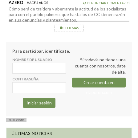
AZERO
HACE 4 AÑOS
DENUNCIAR COMENTARIO
electoralmente la frustración generada y mal por el PSOE por
Cómo será de traidora y aberrante la actitud de los socialistas
no apoyar una medida tan necesaria, que no solo puede ayudar
para con el pueblo palmero, que hasta los de CC tienen razón
a que haya más consumo interno sino también, dado que la
en sus denuncias y planteamientos.
medida tiene una duración de 10 años, a asentar población de
La infamia de este gobierno socialcomunista no tiene límites.
la que estamos tan necesitados para que funcione nuestra
LEER MÁS
economía.
Para participar, identifícate.
Si todavía no tienes una
NOMBRE DE USUARIO
cuenta con nosotros, date
de alta.
CONTRASEÑA
Crear cuenta en
elapuron.com
PUBLICIDAD
ÚLTIMAS NOTICIAS