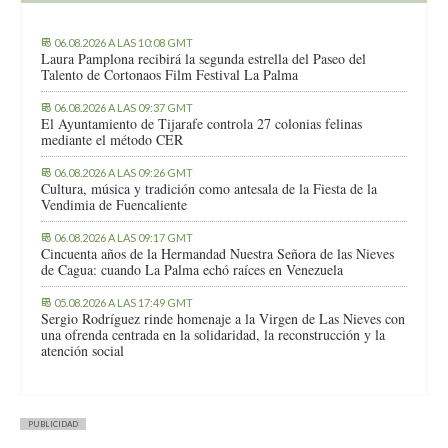
06.08.2026 A LAS 10:08 GMT
Laura Pamplona recibirá la segunda estrella del Paseo del
Talento de Cortonaos Film Festival La Palma
06.08.2026 A LAS 09:37 GMT
El Ayuntamiento de Tijarafe controla 27 colonias felinas
mediante el método CER
06.08.2026 A LAS 09:26 GMT
Cultura, música y tradición como antesala de la Fiesta de la
Vendimia de Fuencaliente
06.08.2026 A LAS 09:17 GMT
Cincuenta años de la Hermandad Nuestra Señora de las Nieves
de Cagua: cuando La Palma echó raíces en Venezuela
05.08.2026 A LAS 17:49 GMT
Sergio Rodríguez rinde homenaje a la Virgen de Las Nieves con
una ofrenda centrada en la solidaridad, la reconstrucción y la
atención social
PUBLICIDAD