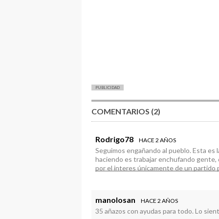
PUBLICIDAD
COMENTARIOS (2)
Rodrigo78
HACE 2 AÑOS
Seguimos engañando al pueblo. Esta es l
haciendo es trabajar enchufando gente, d
por el interes únicamente de un partido 
Los palmeros importamos pocos. Política d
esta isla para todos. A ver si la oposició
habitantes en su propio beneficio…
manolosan
HACE 2 AÑOS
Sigan contando milongas que el papel ag
35 añazos con ayudas para todo. Lo sien