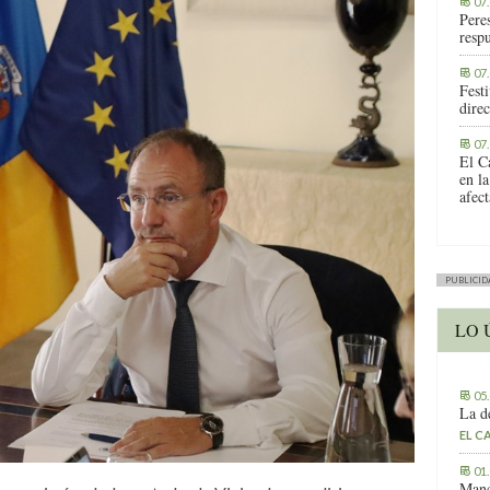
07
Peres
respu
07
Fest
direc
07
El C
en la
afec
PUBLICID
LO 
05
La d
EL C
01
Manc