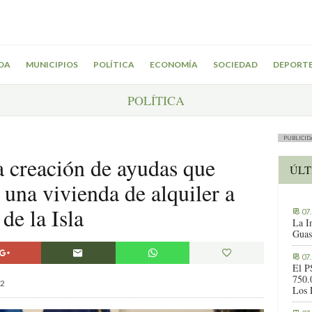
DA
MUNICIPIOS
POLÍTICA
ECONOMÍA
SOCIEDAD
DEPORT
POLÍTICA
PUBLICID
a creación de ayudas que
ÚLT
 una vivienda de alquiler a
de la Isla
07
La I
Guas
07
El P
750.
2
Los 