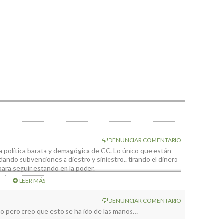
DENUNCIAR COMENTARIO
a política barata y demagógica de CC. Lo único que están
ando subvenciones a diestro y siniestro.. tirando el dinero
para seguir estando en la poder.
e interés para captar votitos, nada por el desarrollo de
LEER MÁS
n espabila, porque está gente reventará nuestra isla y a sus
DENUNCIAR COMENTARIO
uanta todo.
to pero creo que esto se ha ido de las manos…