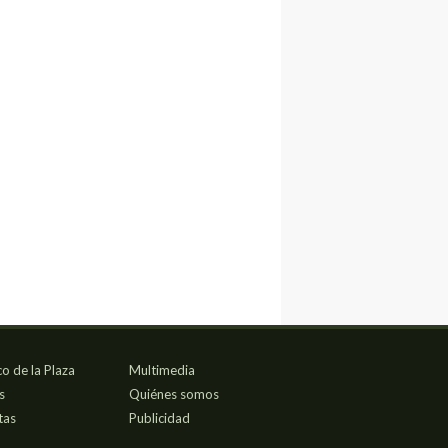
co de la Plaza
Multimedia
s
Quiénes somos
tas
Publicidad