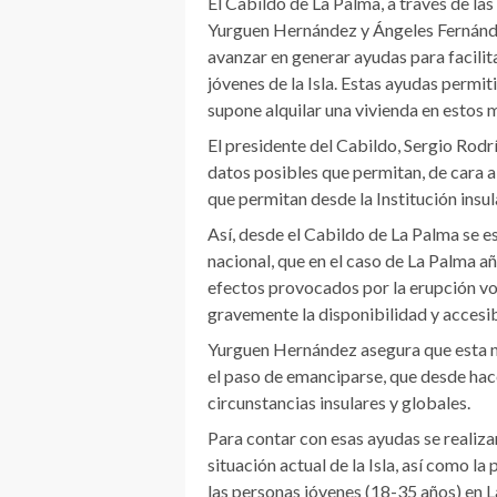
El Cabildo de La Palma, a través de las
Yurguen Hernández y Ángeles Fernández
avanzar en generar ayudas para facilita
jóvenes de la Isla. Estas ayudas permit
supone alquilar una vivienda en estos
El presidente del Cabildo, Sergio Rodr
datos posibles que permitan, de cara a
que permitan desde la Institución insu
Así, desde el Cabildo de La Palma se e
nacional, que en el caso de La Palma a
efectos provocados por la erupción vol
gravemente la disponibilidad y accesibi
Yurguen Hernández asegura que esta n
el paso de emanciparse, que desde hac
circunstancias insulares y globales.
Para contar con esas ayudas se realiz
situación actual de la Isla, así como la
las personas jóvenes (18-35 años) en L