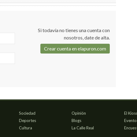
Si todavía no tienes una cuenta con
nosotros, date de alta.
Crear cuenta en elapuron.com
Sociedad
Opinión
El Kios
Deportes
Blogs
Evento
Cultura
La Calle Real
Encues