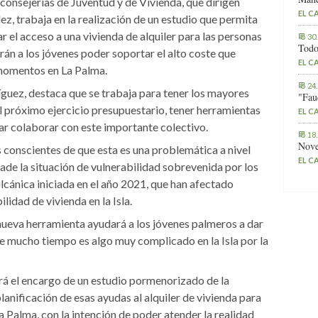
 consejerías de Juventud y de Vivienda, que dirigen
EL C
, trabaja en la realización de un estudio que permita
r el acceso a una vivienda de alquiler para las personas
30
Todo
irán a los jóvenes poder soportar el alto coste que
EL C
 momentos en La Palma.
24
íguez, destaca que se trabaja para tener los mayores
"Fau
l próximo ejercicio presupuestario, tener herramientas
EL C
lar colaborar con este importante colectivo.
18
Nove
s conscientes de que esta es una problemática a nivel
EL C
ñade la situación de vulnerabilidad sobrevenida por los
cánica iniciada en el año 2021, que han afectado
lidad de vivienda en la Isla.
ueva herramienta ayudará a los jóvenes palmeros a dar
e mucho tiempo es algo muy complicado en la Isla por la
ará el encargo de un estudio pormenorizado de la
 planificación de esas ayudas al alquiler de vivienda para
a Palma, con la intención de poder atender la realidad