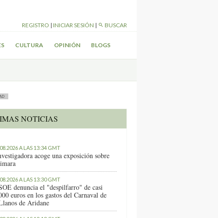
REGISTRO
|
INICIAR SESIÓN
|
BUSCAR
ES
CULTURA
OPINIÓN
BLOGS
AD
IMAS NOTICIAS
.08.2026 A LAS 13:34 GMT
nvestigadora acoge una exposición sobre
imara
.08.2026 A LAS 13:30 GMT
SOE denuncia el "despilfarro" de casi
000 euros en los gastos del Carnaval de
Llanos de Aridane