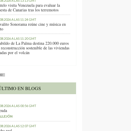
.08.2026 A LAS 13:13 GMT
telo visita Venezuela para evaluar la
esta de Canarias tras los terremotos
.08.2026 A LAS 11:24 GMT
ivalito Sonorama reúne cine y música en
to
.08.2026 A LAS 11:20 GMT
abildo de La Palma destina 220.000 euros
 reconstrucción sostenible de las viviendas
tadas por el volcán
AD
ÚLTIMO EN BLOGS
.08.2026 A LAS 00:56 GMT
euda
ALLEJÓN
.08.2026 A LAS 12:07 GMT
ha real