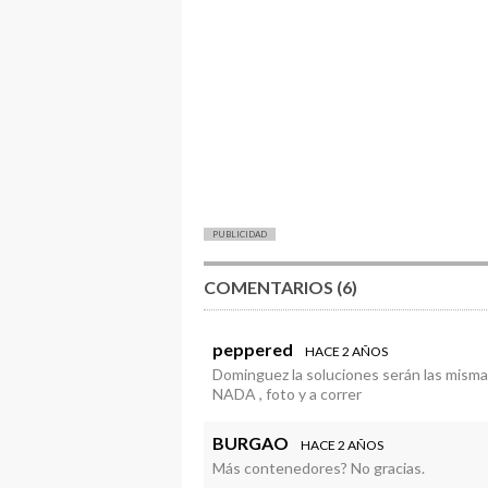
PUBLICIDAD
COMENTARIOS (6)
peppered
HACE 2 AÑOS
Dominguez la soluciones serán las mismas
NADA , foto y a correr
BURGAO
HACE 2 AÑOS
Más contenedores? No gracias.