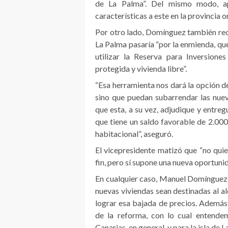
de La Palma”. Del mismo modo, apu
características a este en la provincia or
Por otro lado, Domínguez también reco
La Palma pasaría “por la enmienda, qu
utilizar la Reserva para Inversione
protegida y vivienda libre”.
“Esa herramienta nos dará la opción d
sino que puedan subarrendar las nue
que esta, a su vez, adjudique y entreg
que tiene un saldo favorable de 2.000
habitacional”, aseguró.
El vicepresidente matizó que “no quie
fin, pero sí supone una nueva oportunid
En cualquier caso, Manuel Domínguez s
nuevas viviendas sean destinadas al a
lograr esa bajada de precios. Además 
de la reforma, con lo cual entend
Canarias, en general, y para la isla de L