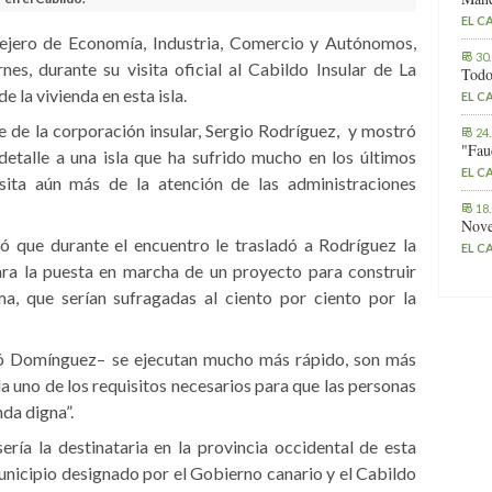
EL C
sejero de Economía, Industria, Comercio y Autónomos,
30
es, durante su visita oficial al Cabildo Insular de La
Todo
 la vivienda en esta isla.
EL C
 de la corporación insular, Sergio Rodríguez, y mostró
24
"Fau
detalle a una isla que ha sufrido mucho en los últimos
EL C
sita aún más de la atención de las administraciones
18
Nove
ló que durante el encuentro le trasladó a Rodríguez la
EL C
ara la puesta en marcha de un proyecto para construir
ma, que serían sufragadas al ciento por ciento por la
uió Domínguez– se ejecutan mucho más rápido, son más
a uno de los requisitos necesarios para que las personas
nda digna”.
sería la destinataria en la provincia occidental de esta
 municipio designado por el Gobierno canario y el Cabildo