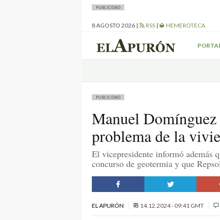
PUBLICIDAD
8 AGOSTO 2026
|
RSS
|
HEMEROTECA
PORTA
PUBLICIDAD
Manuel Domínguez o
problema de la vivi
El vicepresidente informó además q
concurso de geotermia y que Repsol 
EL APURÓN
14.12.2024 - 09:41 GMT