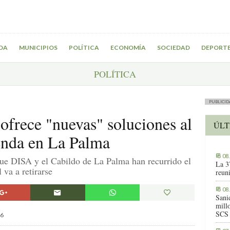
DA
MUNICIPIOS
POLÍTICA
ECONOMÍA
SOCIEDAD
DEPORT
POLÍTICA
PUBLICID
frece "nuevas" soluciones al
ÚLT
enda en La Palma
08
ue DISA y el Cabildo de La Palma han recurrido el
La 3
va a retirarse
reuni
08
Sani
millo
SCS
6