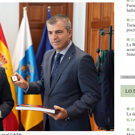
07
Fuen
Indi
07
Tazac
pisc
07
La B
acom
Sime
PUBLICID
LO 
05
La d
EL C
01
Manc
en el Cabildo.