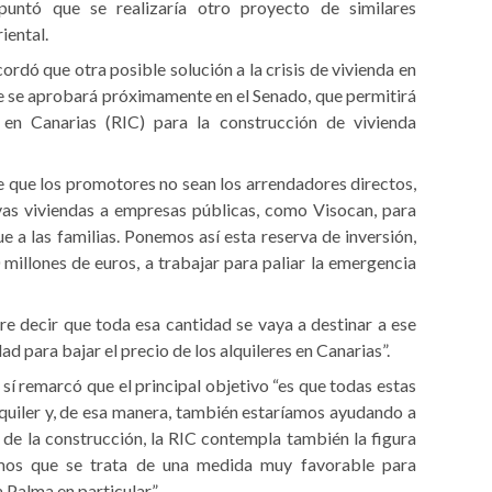
ntó que se realizaría otro proyecto de similares
iental.
rdó que otra posible solución a la crisis de vivienda en
e se aprobará próximamente en el Senado, que permitirá
s en Canarias (RIC) para la construcción de vivienda
e que los promotores no sean los arrendadores directos,
vas viviendas a empresas públicas, como Visocan, para
ue a las familias. Ponemos así esta reserva de inversión,
 millones de euros, a trabajar para paliar la emergencia
re decir que toda esa cantidad se vaya a destinar a ese
ad para bajar el precio de los alquileres en Canarias”.
í remarcó que el principal objetivo “es que todas estas
lquiler y, de esa manera, también estaríamos ayudando a
de la construcción, la RIC contempla también la figura
emos que se trata de una medida muy favorable para
a Palma en particular”.