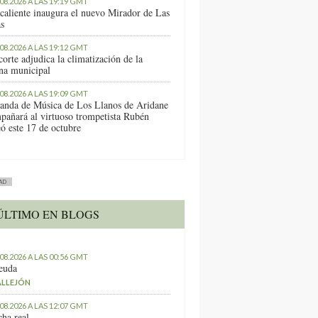
.08.2026 A LAS 19:19 GMT
caliente inaugura el nuevo Mirador de Las
as
.08.2026 A LAS 19:12 GMT
orte adjudica la climatización de la
ina municipal
.08.2026 A LAS 19:09 GMT
anda de Música de Los Llanos de Aridane
pañará al virtuoso trompetista Rubén
ó este 17 de octubre
AD
ÚLTIMO EN BLOGS
.08.2026 A LAS 00:56 GMT
euda
ALLEJÓN
.08.2026 A LAS 12:07 GMT
ha real