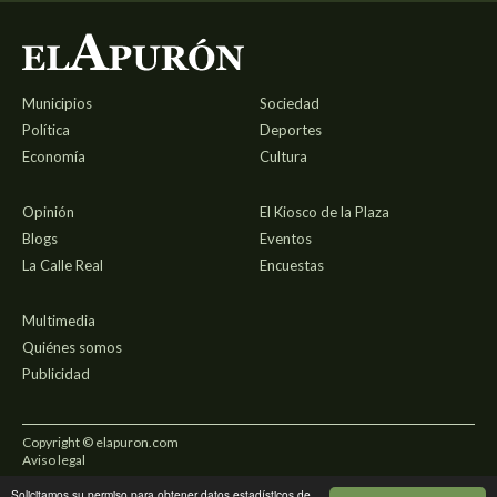
Municipios
Sociedad
Política
Deportes
Economía
Cultura
Opinión
El Kiosco de la Plaza
Blogs
Eventos
La Calle Real
Encuestas
Multimedia
Quiénes somos
Publicidad
Copyright © elapuron.com
Aviso legal
Solicitamos su permiso para obtener datos estadísticos de