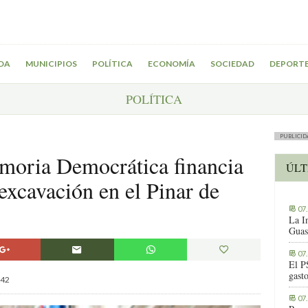
DA
MUNICIPIOS
POLÍTICA
ECONOMÍA
SOCIEDAD
DEPORT
POLÍTICA
PUBLICID
moria Democrática financia
ÚLT
excavación en el Pinar de
07
La I
Guas
07
El P
gast
42
07