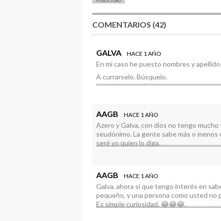
PUBLICIDAD
COMENTARIOS (42)
GALVA
HACE 1 AÑO
En mi caso he puesto nombres y apellido
A currarselo. Búsquelo.
Consulte a las viejas del visillo sociatas
desconozco.🤣 Y mira que no he sido nin
“principios superiores”…Solo porque los 
AAGB
HACE 1 AÑO
los asuma, es un facha….
Azero y Galva, con dios no tengo mucho 
Hace diez años que no soy un vikingo. Per
seudónimo. La gente sabe más o menos q
Me lo puedo permitir.
seré yo quien lo diga.
Venga, salud y larga vida.🍀🍀🍀👍🏻
CON DIOS; los malos cristianos sirven pa
eso será asi, en este Reino, SIEMPRE. 
AAGB
Ahora me entero de que es Presi de la
HACE 1 AÑO
Galva, ahora sí que tengo interés en sab
Pues trabaje, que en Cabrejas se llevó l
pequeño, y una persona como usted no p
los que no se ha cargado una piña de 60k
Es simple curiosidad. 😂😂😂.
trabajaba en Fincas familiares en las vac
servicio y bares, te saca de burbujas gre