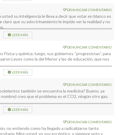
ñoritos.
 y aunque se cagaba en Franco cada dos por tres, reconocía
DENUNCIAR COMENTARIO
 por su radicalismo.
 usted su inteligencia le lleva a decir que votar en blanco es
 claro que su adoctrinamiento le impide ver la realidad y no
os.
LEER MÁS
DENUNCIAR COMENTARIO
Física y química; luego, sus gobiernos “progresistas”, para
cuaron Leyes como la del Menor y las de educación, que nos
no se premia el esfuerzo y el talento, sino la mediocridad;
LEER MÁS
 izquierda a derecha…Algunos profes “marxistas” tratan de
re la república; por ejemplo: Ellos tienen, a mano de un
DENUNCIAR COMENTARIO
presión en bando republicano, quema de conventos del 32,
ocimientos también se encuentra la medicina? Bueno, ya
lpe de estado y exilio del Rey), represión y matanzas de
 nombre) creo que el problema es el CO2, ningún otro gas.
tanza de Barbastro; Asesinato de Ramiro de Maeztu, Checas
, presos políticos en la republica, limitación a la libertad de
volcánica, fue por los gases que en ese momento emitía el
LEER MÁS
nspiró es curiosamente el CO2. Nadie ha tenido problemas de
, todas las disciplinas que puedo; ya sé que para un
l Valle.
DENUNCIAR COMENTARIO
s inaudito… Pero ya ve, fuera de su burbuja de fanáticos,
 PEINPAL y el PEVOLCA como experto en salud , aunque
ón, no entiendo como ha llegado a radicalizarse tanto
cierto, en realidad soy profesor de Fisiología en la ULL,
sitaria. Mire usted, yo soy escéptico, y siempre voto y
 sí que sé algo del papel del CO2 en el cuerpo humano. Pero