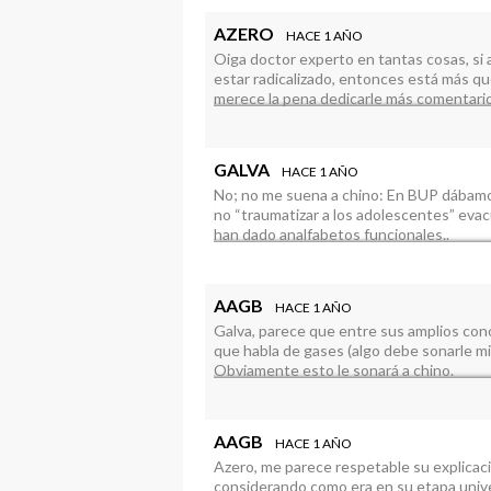
y niño de posguerra, me decía: No crio se
AZERO
También me dio el libro de Hugh Thomas,
HACE 1 AÑO
que la republica fue un cachondeo gafado
Oiga doctor experto en tantas cosas, si a
estar radicalizado, entonces está más que
CON DIOS, DE NUEVO.
merece la pena dedicarle más comentari
Asi que con DIOS, como dice GALVA.
GALVA
HACE 1 AÑO
No; no me suena a chino: En BUP dábamos 
no “traumatizar a los adolescentes” eva
han dado analfabetos funcionales..
Ahora los Institutos son ludotecas donde 
como en las Sectas políticas que hay de
engañar al alumnado con sus mentiras sob
AAGB
HACE 1 AÑO
botón, conceptos como : Terror rojo, re
Galva, parece que entre sus amplios con
Comité revolucionario de la república (go
que habla de gases (algo debe sonarle mi
religiosos, Matanza de Castilblanco, Ma
Obviamente esto le sonará a chino.
de la JSU, vulneración de libertad religiosa
El señor que falleció en plena erupción 
expresión la república……ETC ETC…
volcán, y el más inofensivo de los que i
También leo desde que tengo uso de razón
salud producido por el CO2 en la costa de
AAGB
HACE 1 AÑO
republicano español de izquierdas, esto e
Mire usted, he estado convocado por el
Azero, me parece respetable su explicaci
ocurre…
esto es bastante ambiguo y no totalmente 
considerando como era en su etapa univer
doctor en medicina (doctor con tesis), y