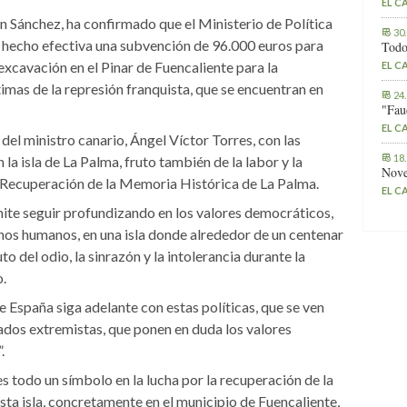
EL C
ian Sánchez, ha confirmado que el Ministerio de Política
30
 hecho efectiva una subvención de 96.000 euros para
Todo
excavación en el Pinar de Fuencaliente para la
EL C
timas de la represión franquista, que se encuentran en
24
"Fau
EL C
el ministro canario, Ángel Víctor Torres, con las
18
 la isla de La Palma, fruto también de la labor y la
Nove
 Recuperación de la Memoria Histórica de La Palma.
EL C
rmite seguir profundizando en los valores democráticos,
chos humanos, en una isla donde alrededor de un centenar
o del odio, la sinrazón y la intolerancia durante la
o.
e España siga adelante con estas políticas, que se ven
dos extremistas, que ponen en duda los valores
.
s todo un símbolo en la lucha por la recuperación de la
ta isla, concretamente en el municipio de Fuencaliente,