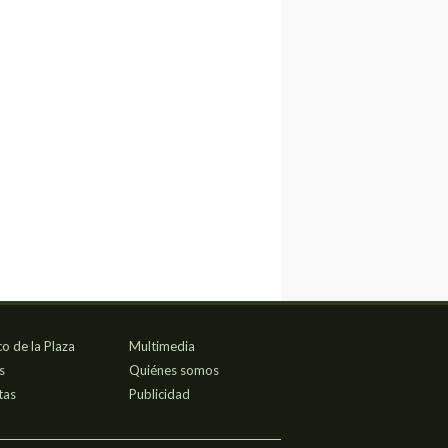
co de la Plaza
Multimedia
s
Quiénes somos
tas
Publicidad