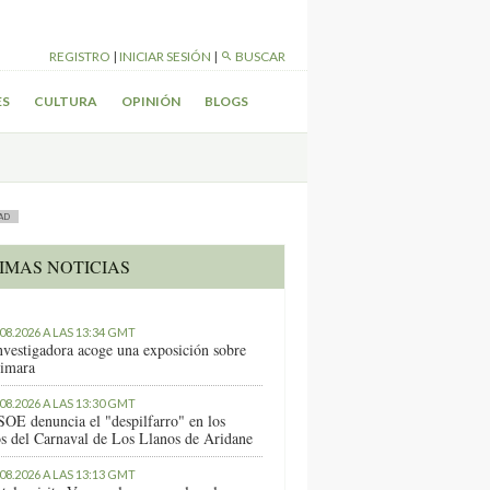
REGISTRO
|
INICIAR SESIÓN
|
BUSCAR
ES
CULTURA
OPINIÓN
BLOGS
AD
IMAS NOTICIAS
.08.2026 A LAS 13:34 GMT
nvestigadora acoge una exposición sobre
imara
.08.2026 A LAS 13:30 GMT
SOE denuncia el "despilfarro" en los
os del Carnaval de Los Llanos de Aridane
.08.2026 A LAS 13:13 GMT