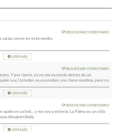
DENUNCIAR COMENTARIO
s varias veces en este medio:
, y otros; se enterará de vicios míos que yo mismo
LEER MÁS
gún santo, ni soy buen cristiano: Aunque creo que son los
sociatas y comunistas dicen que son los suyos.. Y quien no
DENUNCIAR COMENTARIO
trato. Y por cierto, yo no me escondo detrás de un
o igual me da la opinión de sus “conocidos”.
uién soy. Ustedes se esconden; eso tiene nombre, pero no
ra proteger a los buenos de su fanatismo revolucionario; y
LEER MÁS
LO SABE; Y LE QUEMA.
 Fundación MM…
DENUNCIAR COMENTARIO
er quién es usted… y me voy a enterar. La Palma es un sitio
a colada de la Viña un muy buena Finca: Supongo que será de
asa desapercibida.
g al hombro. YO SÍ; mientras estudiaba en la Carrera
aciones; terciar con gente obrera en Fincas, estaciones de
miales…Esa fue mi educación. Mi padre, un sociata acérrimo,
LEER MÁS