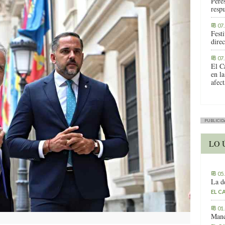
Peres
respu
07
Fest
direc
07
El C
en la
afec
PUBLICID
LO 
05
La d
EL C
01
Manc