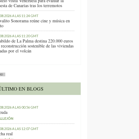
telo visita Venezuela para evaluar la
esta de Canarias tras los terremotos
.08.2026 A LAS 11:24 GMT
ivalito Sonorama reúne cine y música en
to
.08.2026 A LAS 11:20 GMT
abildo de La Palma destina 220.000 euros
 reconstrucción sostenible de las viviendas
tadas por el volcán
AD
ÚLTIMO EN BLOGS
.08.2026 A LAS 00:56 GMT
euda
ALLEJÓN
.08.2026 A LAS 12:07 GMT
ha real