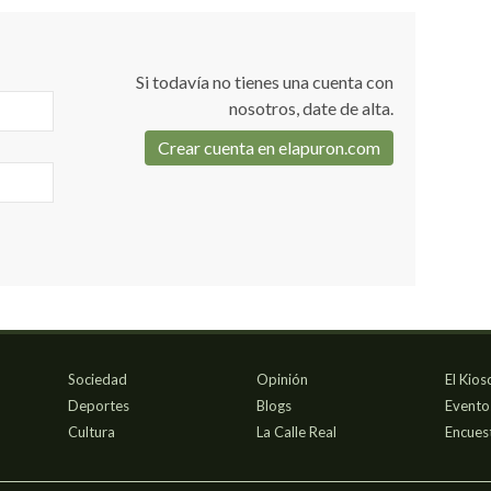
Si todavía no tienes una cuenta con
nosotros, date de alta.
Crear cuenta en elapuron.com
Sociedad
Opinión
El Kios
Deportes
Blogs
Evento
Cultura
La Calle Real
Encues