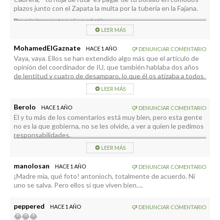
plazos junto con el Zapata la multa por la tubería en la Fajana.
De mis impuestos ni un céntimo.
LEER MÁS
Soberbio arrogante.
MohamedElGaznate
HACE 1 AÑO
DENUNCIAR COMENTARIO
Vaya, vaya. Ellos se han extendido algo más que el artículo de
opinión del coordinador de IU, que también hablaba dos años
de lentitud y cuatro de desamparo, lo que él os atizaba a todos
ustedes.
LEER MÁS
¿Lo veremos en SantanaTV?
Berolo
HACE 1 AÑO
DENUNCIAR COMENTARIO
El y tu más de los comentarios está muy bien, pero esta gente
no es la que gobierna, no se les olvide, a ver a quien le pedimos
responsabilidades.
LEER MÁS
manolosan
HACE 1 AÑO
DENUNCIAR COMENTARIO
¡Madre mía, qué foto! antonioch, totalmente de acuerdo. Ni
uno se salva. Pero ellos sí que viven bien….
peppered
HACE 1 AÑO
DENUNCIAR COMENTARIO
😂😂😂