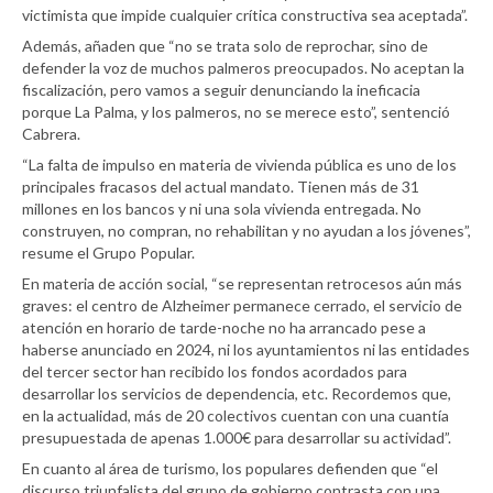
victimista que impide cualquier crítica constructiva sea aceptada”.
Además, añaden que “no se trata solo de reprochar, sino de
defender la voz de muchos palmeros preocupados. No aceptan la
fiscalización, pero vamos a seguir denunciando la ineficacia
porque La Palma, y los palmeros, no se merece esto”, sentenció
Cabrera.
“La falta de impulso en materia de vivienda pública es uno de los
principales fracasos del actual mandato. Tienen más de 31
millones en los bancos y ni una sola vivienda entregada. No
construyen, no compran, no rehabilitan y no ayudan a los jóvenes”,
resume el Grupo Popular.
En materia de acción social, “se representan retrocesos aún más
graves: el centro de Alzheimer permanece cerrado, el servicio de
atención en horario de tarde-noche no ha arrancado pese a
haberse anunciado en 2024, ni los ayuntamientos ni las entidades
del tercer sector han recibido los fondos acordados para
desarrollar los servicios de dependencia, etc. Recordemos que,
en la actualidad, más de 20 colectivos cuentan con una cuantía
presupuestada de apenas 1.000€ para desarrollar su actividad”.
En cuanto al área de turismo, los populares defienden que “el
discurso triunfalista del grupo de gobierno contrasta con una