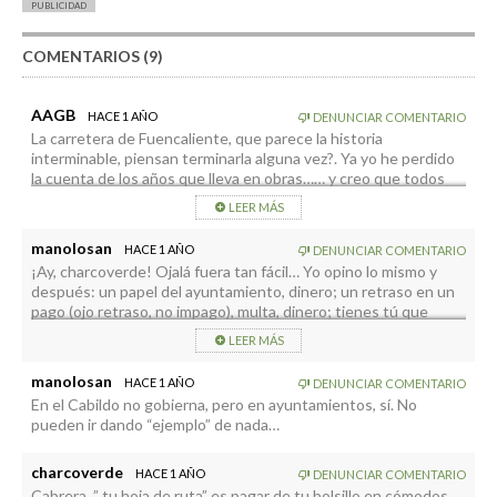
PUBLICIDAD
COMENTARIOS (9)
AAGB
HACE 1 AÑO
DENUNCIAR COMENTARIO
La carretera de Fuencaliente, que parece la historia
interminable, piensan terminarla alguna vez?. Ya yo he perdido
la cuenta de los años que lleva en obras…… y creo que todos
los partidos de la isla han gobernado el Cabildo sin terminarla.
LEER MÁS
manolosan
HACE 1 AÑO
DENUNCIAR COMENTARIO
¡Ay, charcoverde! Ojalá fuera tan fácil… Yo opino lo mismo y
después: un papel del ayuntamiento, dinero; un retraso en un
pago (ojo retraso, no impago), multa, dinero; tienes tú que
pagar a un ingeniero o abogado por una chapuza hecha por los
LEER MÁS
“técnicos” oficiales, dinero; cualquier la subida de precios,
dinero….
manolosan
HACE 1 AÑO
DENUNCIAR COMENTARIO
En el Cabildo no gobierna, pero en ayuntamientos, sí. No
pueden ir dando “ejemplo” de nada…
charcoverde
HACE 1 AÑO
DENUNCIAR COMENTARIO
Cabrera, ” tu hoja de ruta” es pagar de tu bolsillo en cómodos