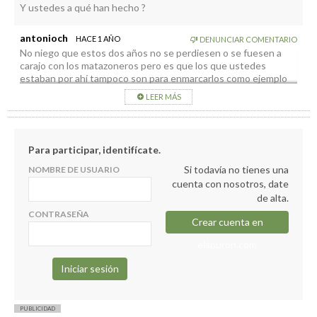
Y ustedes a qué han hecho ?
antonioch
HACE 1 AÑO
DENUNCIAR COMENTARIO
No niego que estos dos años no se perdiesen o se fuesen a
carajo con los matazoneros pero es que los que ustedes
estaban por ahí tampoco son para enmarcarlos como ejemplo
de buena gestión de lo público.
LEER MÁS
Vamos, que ni los de la CoCa, ni los gavitos , ni los de la rosa
trincada están para hablar de buena gestión. En todo caso de
buenas digestiones disfrutando a manos llenas de lo público.
Para participar, identifícate.
Si todavía no tienes una
NOMBRE DE USUARIO
cuenta con nosotros, date
de alta.
CONTRASEÑA
Crear cuenta en
elapuron.com
PUBLICIDAD