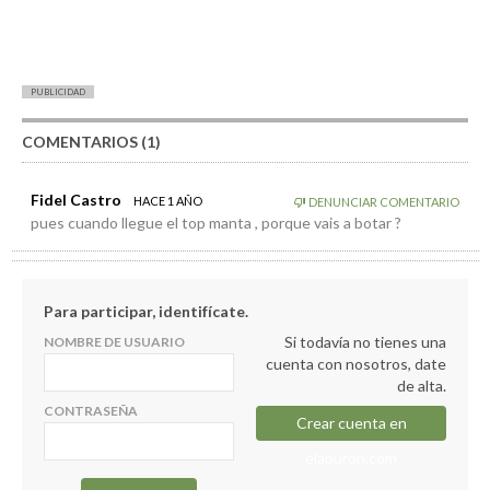
PUBLICIDAD
COMENTARIOS (1)
Fidel Castro
HACE 1 AÑO
DENUNCIAR COMENTARIO
pues cuando llegue el top manta , porque vais a botar ?
Para participar, identifícate.
Si todavía no tienes una
NOMBRE DE USUARIO
cuenta con nosotros, date
de alta.
CONTRASEÑA
Crear cuenta en
elapuron.com