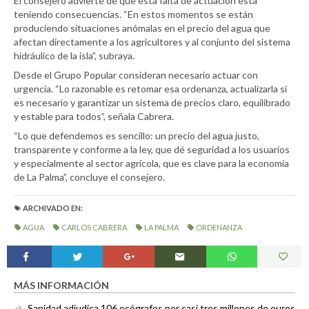
El consejero advierte de que esta falta de actuación está
teniendo consecuencias. “En estos momentos se están
produciendo situaciones anómalas en el precio del agua que
afectan directamente a los agricultores y al conjunto del sistema
hidráulico de la isla”, subraya.
Desde el Grupo Popular consideran necesario actuar con
urgencia. “Lo razonable es retomar esa ordenanza, actualizarla si
es necesario y garantizar un sistema de precios claro, equilibrado
y estable para todos”, señala Cabrera.
“Lo que defendemos es sencillo: un precio del agua justo,
transparente y conforme a la ley, que dé seguridad a los usuarios
y especialmente al sector agrícola, que es clave para la economía
de La Palma”, concluye el consejero.
ARCHIVADO EN:
AGUA
CARLOS CABRERA
LA PALMA
ORDENANZA
MÁS INFORMACIÓN
Sanidad adjudica 106 ecógrafos por casi tres millones de euros