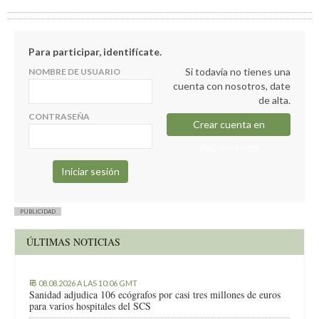
Para participar, identifícate.
Si todavía no tienes una
NOMBRE DE USUARIO
cuenta con nosotros, date
de alta.
CONTRASEÑA
Crear cuenta en
elapuron.com
PUBLICIDAD
ÚLTIMAS NOTICIAS
08.08.2026 A LAS 10:06 GMT
Sanidad adjudica 106 ecógrafos por casi tres millones de euros
para varios hospitales del SCS