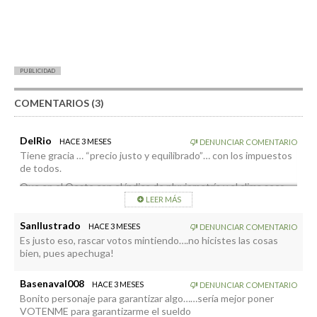
PUBLICIDAD
COMENTARIOS (3)
DelRio
HACE 3 MESES
DENUNCIAR COMENTARIO
Tiene gracia … “precio justo y equilibrado”… con los impuestos
de todos.
Que en el Oeste con el índice de pluviometría y el clima seco
pretendan cultivos tropicales, aguacates y mangos, en
LEER MÁS
medianías y más altura Sin adaptar los cultivos a la zona
correspondiente ahora pretenden agua transportada a
SanIlustrado
HACE 3 MESES
DENUNCIAR COMENTARIO
decenas de kilómetros al mismo precio y subvencionado.
Es justo eso, rascar votos mintiendo….no hicistes las cosas
bien, pues apechuga!
Y no digamos los de las segundas viviendas con el buen clima
pero con jardines también tropicales, césped y piscinas. Sin
adaptar vegetación.
Basenaval008
HACE 3 MESES
DENUNCIAR COMENTARIO
Bonito personaje para garantizar algo……sería mejor poner
Es,lo que tiene pontificar con dinero público desde la Calle Real
VOTENME para garantizarme el sueldo
tomando el café, y viendo las desaladoras en el horizonte.