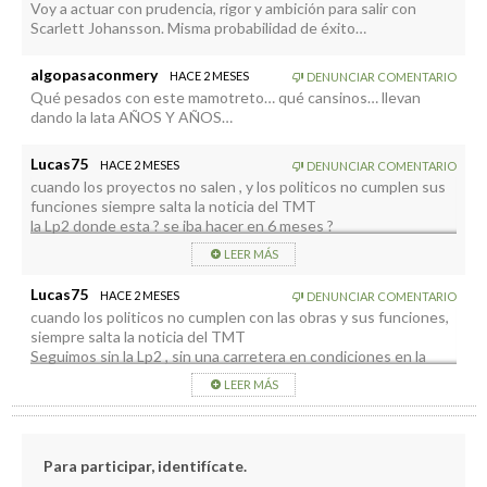
Voy a actuar con prudencia, rigor y ambición para salir con
Scarlett Johansson. Misma probabilidad de éxito…
algopasaconmery
HACE 2 MESES
DENUNCIAR COMENTARIO
Qué pesados con este mamotreto… qué cansinos… llevan
dando la lata AÑOS Y AÑOS…
Lucas75
HACE 2 MESES
DENUNCIAR COMENTARIO
cuando los proyectos no salen , y los politicos no cumplen sus
funciones siempre salta la noticia del TMT
la Lp2 donde esta ? se iba hacer en 6 meses ?
la isla sigue siendo una isla subvencionada, el turismo no viene
LEER MÁS
si no se bajan los precios al minimo
la cumbre sigue sin tener una carretera decente , ha crecido el
Lucas75
HACE 2 MESES
DENUNCIAR COMENTARIO
numero de coches pero la carretera tiene cerca de 50 años
cuando los politicos no cumplen con las obras y sus funciones,
etc…..
siempre salta la noticia del TMT
los jovenes se van de la isla porque no hay futuro
Seguimos sin la Lp2 , sin una carretera en condiciones en la
cumbre
LEER MÁS
Seguimos siendo una isla subvencionada, incapaz de traer
turismo por si sola
los jovenes se van de la isla porque no hay futuro
Para participar, identifícate.