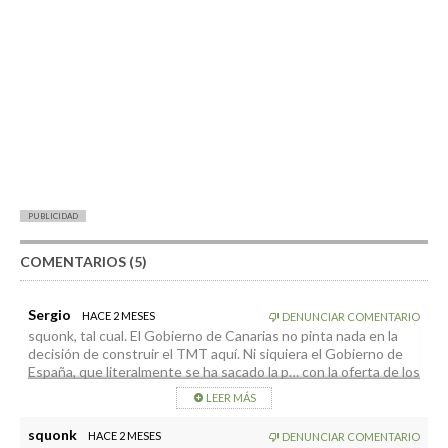
PUBLICIDAD
COMENTARIOS (5)
Sergio
HACE 2 MESES
DENUNCIAR COMENTARIO
squonk, tal cual. El Gobierno de Canarias no pinta nada en la
decisión de construir el TMT aquí. Ni siquiera el Gobierno de
España, que literalmente se ha sacado la p… con la oferta de los
400 millones tiene nada que decir. Las decisiones las toma un
LEER MÁS
consorcio donde no hay ni un solo europeo y donde la voz
cantante la lleva la parte estadounidense.
squonk
HACE 2 MESES
DENUNCIAR COMENTARIO