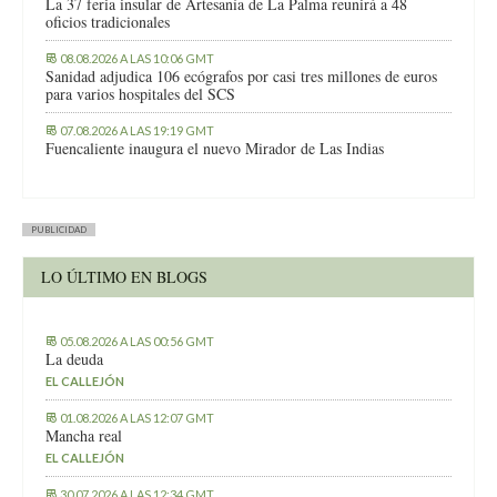
La 37 feria insular de Artesanía de La Palma reunirá a 48
oficios tradicionales
08.08.2026 A LAS 10:06 GMT
Sanidad adjudica 106 ecógrafos por casi tres millones de euros
para varios hospitales del SCS
07.08.2026 A LAS 19:19 GMT
Fuencaliente inaugura el nuevo Mirador de Las Indias
PUBLICIDAD
LO ÚLTIMO EN BLOGS
05.08.2026 A LAS 00:56 GMT
La deuda
EL CALLEJÓN
01.08.2026 A LAS 12:07 GMT
Mancha real
EL CALLEJÓN
30.07.2026 A LAS 12:34 GMT