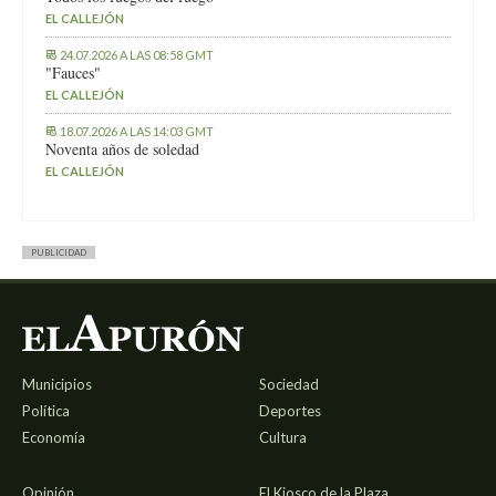
EL CALLEJÓN
24.07.2026 A LAS 08:58 GMT
"Fauces"
EL CALLEJÓN
18.07.2026 A LAS 14:03 GMT
Noventa años de soledad
EL CALLEJÓN
PUBLICIDAD
Municipios
Sociedad
Política
Deportes
Economía
Cultura
Opinión
El Kiosco de la Plaza