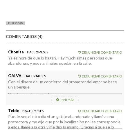
PUBLICIDAD
COMENTARIOS (4)
Chonita
HACE 2 MESES
DENUNCIAR COMENTARIO
Ya es hora de que lo hagan. Hay muchisimas personas que
abandonan, y esos animales quedan en la calle.
GALVA
HACE 2 MESES
DENUNCIAR COMENTARIO
Con el dinero de un concierto del promotor del amor se hace
un albergue.
Y varios asaderos y chiqueros.
LEER MÁS
Con el del Festival del asesor del AMOR se mantiene 15 años.
Y con el de los viajorros de la Megahiperconsejera sodepalera,
Teide
HACE 2 MESES
DENUNCIAR COMENTARIO
10 siglos, minimo.
Puede ser, el otro día vi un gatito abandonado y llamé a una
protectora y me dijo que por la localización no les correspondía
a ellos, llamé a la otra y me dijo lo mismo. Gracias a que se lo