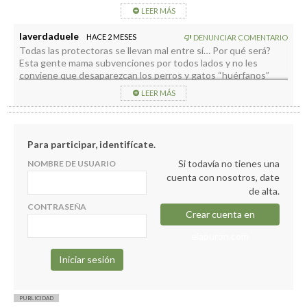
pude colar a una prima porque sino lo dejo donde mismo con
LEER MÁS
una lata de atún.
laverdaduele
HACE 2 MESES
DENUNCIAR COMENTARIO
Todas las protectoras se llevan mal entre sí… Por qué será?
Esta gente mama subvenciones por todos lados y no les
conviene que desaparezcan los perros y gatos “huérfanos”
LEER MÁS
Para participar, identifícate.
Si todavía no tienes una
NOMBRE DE USUARIO
cuenta con nosotros, date
de alta.
CONTRASEÑA
Crear cuenta en
elapuron.com
PUBLICIDAD