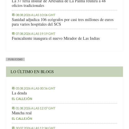
La 37 feria insular de Artesanía de La Palma reunirá a 48
oficios tradicionales
08.08.2026 A LAS 10:06 GMT
Sanidad adjudica 106 ecógrafos por casi tres millones de euros
para varios hospitales del SCS
07.08.2026 A LAS 19:19 GMT
Fuencaliente inaugura el nuevo Mirador de Las Indias
PUBLICIDAD
LO ÚLTIMO EN BLOGS
05.08.2026 A LAS 00:56 GMT
La deuda
EL CALLEJÓN
01.08.2026 A LAS 12:07 GMT
Mancha real
EL CALLEJÓN
30.07.2026 A LAS 12:34 GMT