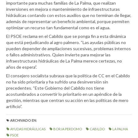
importante para muchas familias de La Palma, que realizan
inversiones en mejora o mantenimiento de infraestructuras
hidráulicas contando con estos auxilios que no terminan de llegar,
además de representar un beneficio ambiental, porque permiten
optimizar un recurso tan fundamental como es el agua.
El PSOE reclama en el Cabildo que se ponga fin a esta dinámica
que está perjudicando al agro palmero. “Las ayudas públicas no
pueden depender de ampliaciones sucesivas, problemas internos
o fallos administrativos. Quien invierte para mejorar las
infraestructuras hidráulicas de La Palma merece certezas, no
años de espera”.
El consejero socialista subraya que la política de CC en el Cabildo
no ha sido prioritaria y ha sufrido una desinversión sin
precedentes. “Este Gobierno del Cabildo nos tiene
acostumbrados a convertir lo prioritario en un apéndice de la
gestión, mientras que centran su acción en las políticas de mero
artificio”.
ARCHIVADO EN:
AYUDAS HIDRÁULICAS
BORJA PERDOMO
CABILDO
LA PALMA
PSOE