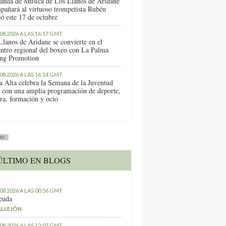
anda de Música de Los Llanos de Aridane
pañará al virtuoso trompetista Rubén
ó este 17 de octubre
.08.2026 A LAS 16:17 GMT
Llanos de Aridane se convierte en el
entro regional del boxeo con La Palma
ng Promotion
.08.2026 A LAS 16:14 GMT
a Alta celebra la Semana de la Juventud
 con una amplia programación de deporte,
ura, formación y ocio
AD
ÚLTIMO EN BLOGS
.08.2026 A LAS 00:56 GMT
euda
ALLEJÓN
.08.2026 A LAS 12:07 GMT