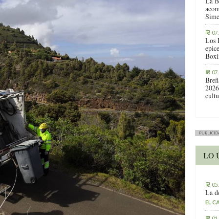
La B
acom
Sime
07
Los 
epic
Boxi
07
Breñ
2026
cult
PUBLICID
LO 
05
La d
EL C
01