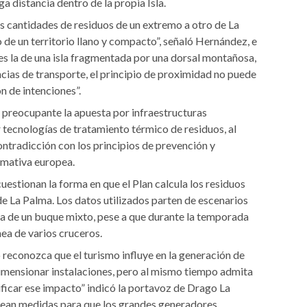
ga distancia dentro de la propia Isla.
s cantidades de residuos de un extremo a otro de La
de un territorio llano y compacto”, señaló Hernández, e
 es la de una isla fragmentada por una dorsal montañosa,
cias de transporte, el principio de proximidad no puede
n de intenciones”.
preocupante la apuesta por infraestructuras
 tecnologías de tratamiento térmico de residuos, al
ntradicción con los principios de prevención y
rmativa europea.
uestionan la forma en que el Plan calcula los residuos
e La Palma. Los datos utilizados parten de escenarios
a de un buque mixto, pese a que durante la temporada
nea de varios cruceros.
reconozca que el turismo influye en la generación de
dimensionar instalaciones, pero al mismo tiempo admita
ficar ese impacto” indicó la portavoz de Drago La
tean medidas para que los grandes generadores