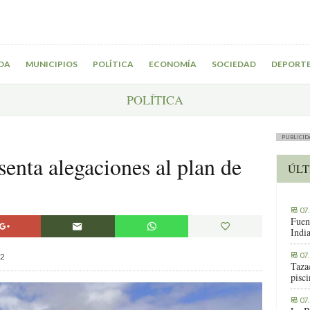
DA
MUNICIPIOS
POLÍTICA
ECONOMÍA
SOCIEDAD
DEPORT
POLÍTICA
PUBLICID
enta alegaciones al plan de
ÚLT
o
07
Fuen
Indi
07
2
Tazac
pisc
07