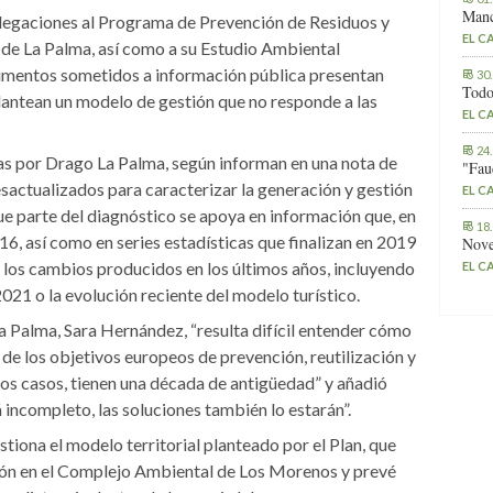
Manc
alegaciones al Programa de Prevención de Residuos y
EL C
 de La Palma, así como a su Estudio Ambiental
cumentos sometidos a información pública presentan
30
Todo
lantean un modelo de gestión que no responde a las
EL C
24
das por Drago La Palma, según informan en una nota de
"Fau
esactualizados para caracterizar la generación y gestión
EL C
ue parte del diagnóstico se apoya en información que, en
18
6, así como en series estadísticas que finalizan en 2019
Nove
los cambios producidos en los últimos años, incluyendo
EL C
021 o la evolución reciente del modelo turístico.
a Palma, Sara Hernández, “resulta difícil entender cómo
 de los objetivos europeos de prevención, reutilización y
unos casos, tienen una década de antigüedad” y añadió
á incompleto, las soluciones también lo estarán”.
iona el modelo territorial planteado por el Plan, que
ión en el Complejo Ambiental de Los Morenos y prevé