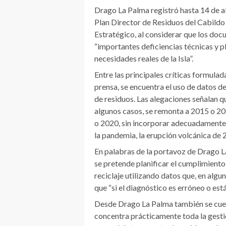
Drago La Palma registró hasta 14 de 
Plan Director de Residuos del Cabildo
Estratégico, al considerar que los do
“importantes deficiencias técnicas y p
necesidades reales de la Isla”.
Entre las principales críticas formula
prensa, se encuentra el uso de datos d
de residuos. Las alegaciones señalan q
algunos casos, se remonta a 2015 o 201
o 2020, sin incorporar adecuadamente 
la pandemia, la erupción volcánica de 2
En palabras de la portavoz de Drago L
se pretende planificar el cumplimiento
reciclaje utilizando datos que, en alg
que “si el diagnóstico es erróneo o est
Desde Drago La Palma también se cuest
concentra prácticamente toda la gest