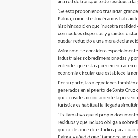
una red de transporte de residuos a lar
“Se está proponiendo trasladar grande
Palma, como si estuviéramos hablando 
hizo hincapié en que “nuestra realidad
con núcleos dispersos y grandes distan
quedar reducido a una mera declaració
Asimismo, se considera especialmente 
industriales sobredimensionadas y por
entender que estas pueden entrar en co
economía circular que establece la no
Por su parte, las alegaciones también c
generados en el puerto de Santa Cruz d
que consideran únicamente la presenci
turística es habitual la llegada simultá
“Es llamativo que el propio documento 
residuos y que incluso obliga a sobre
que no dispone de estudios para cuanti
Palma, y añadió que “tampoco se plan