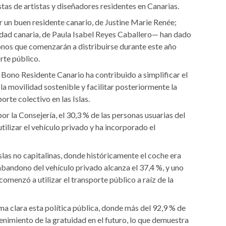
as de artistas y diseñadores residentes en Canarias.
un buen residente canario, de Justine Marie Renée;
tidad canaria, de Paula Isabel Reyes Caballero— han dado
onos que comenzarán a distribuirse durante este año
rte público.
 Bono Residente Canario ha contribuido a simplificar el
la movilidad sostenible y facilitar posteriormente la
orte colectivo en las Islas.
r la Consejería, el 30,3 % de las personas usuarias del
ilizar el vehículo privado y ha incorporado el
slas no capitalinas, donde históricamente el coche era
 abandono del vehículo privado alcanza el 37,4 %, y uno
omenzó a utilizar el transporte público a raíz de la
a clara esta política pública, donde más del 92,9 % de
enimiento de la gratuidad en el futuro, lo que demuestra