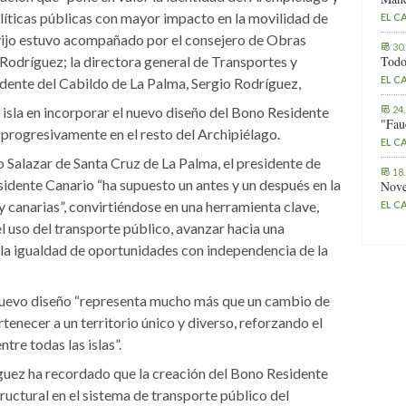
olíticas públicas con mayor impacto en la movilidad de
EL C
lavijo estuvo acompañado por el consejero de Obras
30
Todo
Rodríguez; la directora general de Transportes y
EL C
idente del Cabildo de La Palma, Sergio Rodríguez,
24
a isla en incorporar el nuevo diseño del Bono Residente
"Fau
progresivamente en el resto del Archipiélago.
EL C
o Salazar de Santa Cruz de La Palma, el presidente de
18
idente Canario “ha supuesto un antes y un después en la
Nove
 canarias”, convirtiéndose en una herramienta clave,
EL C
 uso del transporte público, avanzar hacia una
 la igualdad de oportunidades con independencia de la
 nuevo diseño “representa mucho más que un cambio de
rtenecer a un territorio único y diverso, reforzando el
tre todas las islas”.
íguez ha recordado que la creación del Bono Residente
uctural en el sistema de transporte público del