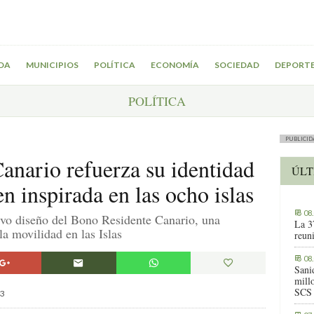
DA
MUNICIPIOS
POLÍTICA
ECONOMÍA
SOCIEDAD
DEPORT
POLÍTICA
PUBLICID
anario refuerza su identidad
ÚLT
 inspirada en las ocho islas
08
evo diseño del Bono Residente Canario, una
La 3
a movilidad en las Islas
reuni
08
Sani
millo
SCS
3