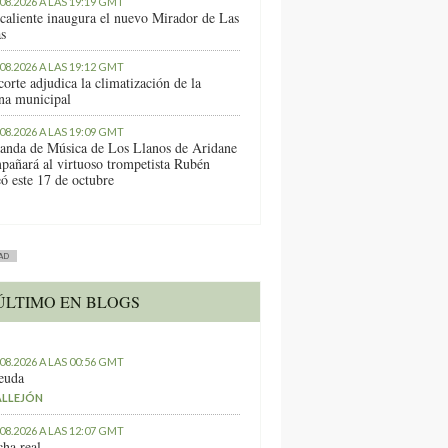
.08.2026 A LAS 19:19 GMT
caliente inaugura el nuevo Mirador de Las
as
.08.2026 A LAS 19:12 GMT
orte adjudica la climatización de la
ina municipal
.08.2026 A LAS 19:09 GMT
anda de Música de Los Llanos de Aridane
pañará al virtuoso trompetista Rubén
ó este 17 de octubre
AD
ÚLTIMO EN BLOGS
.08.2026 A LAS 00:56 GMT
euda
ALLEJÓN
.08.2026 A LAS 12:07 GMT
ha real