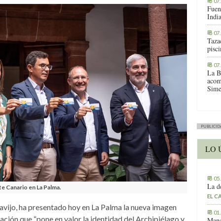
07
Fuen
Indi
07
Tazac
pisc
07
La B
acom
Sime
PUBLICID
LO 
05
La d
e Canario en La Palma.
EL C
lavijo, ha presentado hoy en La Palma la nueva imagen
01
ción que “pone en valor la identidad del Archipiélago y
Manc