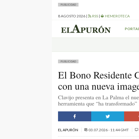
PUBLICIDAD
8 AGOSTO 2026
|
RSS
|
HEMEROTECA
PORTA
PUBLICIDAD
El Bono Residente C
con una nueva imagen
Clavijo presenta en La Palma el nu
herramienta que “ha transformado” l
EL APURÓN
03.07.2026 - 11:44 GMT