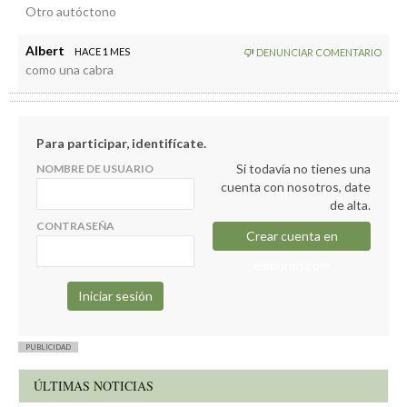
Otro autóctono
Albert
HACE 1 MES
DENUNCIAR COMENTARIO
como una cabra
Para participar, identifícate.
Si todavía no tienes una
NOMBRE DE USUARIO
cuenta con nosotros, date
de alta.
CONTRASEÑA
Crear cuenta en
elapuron.com
PUBLICIDAD
ÚLTIMAS NOTICIAS