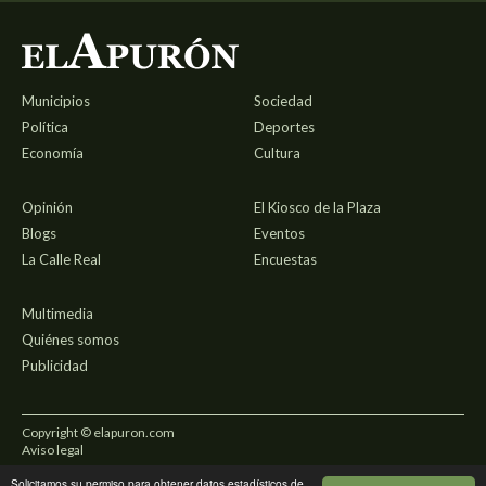
Municipios
Sociedad
Política
Deportes
Economía
Cultura
Opinión
El Kiosco de la Plaza
Blogs
Eventos
La Calle Real
Encuestas
Multimedia
Quiénes somos
Publicidad
Copyright © elapuron.com
Aviso legal
Solicitamos su permiso para obtener datos estadísticos de