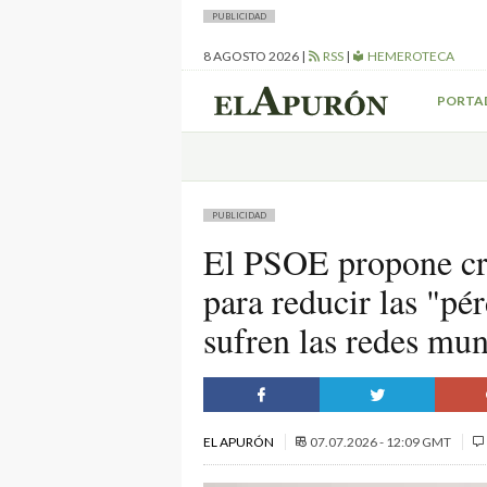
PUBLICIDAD
8 AGOSTO 2026
|
RSS
|
HEMEROTECA
PORTA
PUBLICIDAD
El PSOE propone cre
para reducir las "pé
sufren las redes mu
EL APURÓN
07.07.2026 - 12:09 GMT