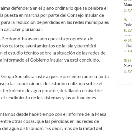
Manc
Palma defenderá en el pleno ordinario que se celebra el
EL C
a la puesta en marcha por parte del Consejo Insular de
30
s para la reducción de pérdidas en las redes municipales
Todo
 carácter plurianual.
EL C
ja Perdomo, ha avanzado que esta propuesta, de
24
"Fau
los catorce ayuntamientos de la Isla y permitirá
EL C
n el estudio técnico sobre la situación de las redes de
a informado el Gobierno insular ya está concluido,
18
Nove
EL C
 Grupo Socialista inste a que se presenten ante la Junta
sejo las conclusiones del estudio realizado sobre el
stecimiento de agua potable, detallando el nivel de
el rendimiento de los sistemas y las actuaciones
 contamos desde hace tiempo con el Informe de la Mesa
 entre otras cosas, que las pérdidas en las redes de
el agua distribuida”. “Es decir, más de la mitad del