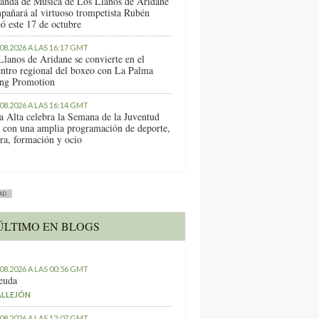
anda de Música de Los Llanos de Aridane
pañará al virtuoso trompetista Rubén
ó este 17 de octubre
.08.2026 A LAS 16:17 GMT
Llanos de Aridane se convierte en el
entro regional del boxeo con La Palma
ng Promotion
.08.2026 A LAS 16:14 GMT
a Alta celebra la Semana de la Juventud
 con una amplia programación de deporte,
ura, formación y ocio
AD
ÚLTIMO EN BLOGS
.08.2026 A LAS 00:56 GMT
euda
ALLEJÓN
.08.2026 A LAS 12:07 GMT