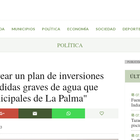
DA
MUNICIPIOS
POLÍTICA
ECONOMÍA
SOCIEDAD
DEPORT
POLÍTICA
PUBLICID
ar un plan de inversiones
ÚLT
rdidas graves de agua que
nicipales de La Palma"
07
Fuen
Indi
07
Tazac
pisc
3
07