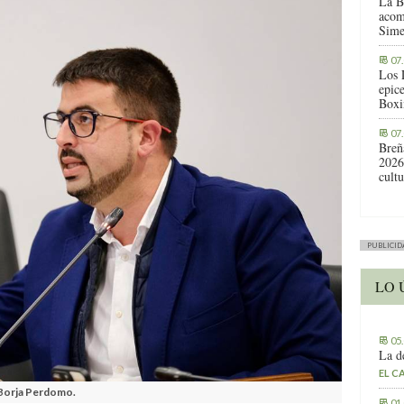
La B
acom
Sime
07
Los 
epic
Boxi
07
Breñ
2026
cult
PUBLICID
LO 
05
La d
EL C
, Borja Perdomo.
01