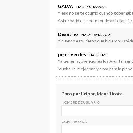
GALVA
HACE 4 SEMANAS
Y eso no se te ocurrió cuando gobernab
Asi te batió el conductor de ambulancias
Desatino
HACE 4 SEMANAS
Y cuando estuvieron que hicieron ust4d
pejes verdes
HACE 1 MES
Ya tienen subvenciones los Ayuntamiento
Mucho lío, mejor pan y circo para la plebe
Para participar, identifícate.
NOMBRE DE USUARIO
CONTRASEÑA