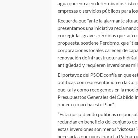
agua que entra en determinados sistem
empresas o servicios públicos para los
Recuerda que “ante la alarmante situac
presentamos una iniciativa reclamando 
corregir las graves pérdidas que sufre
propuesta, sostiene Perdomo, que “tien
corporaciones locales carecen de capac
renovación de infraestructuras hidráu
antigüedad y requieren inversiones mill
El portavoz del PSOE confía en que est
políticas con representación en la Corp
que, tal y como recogemos en la moción
Presupuestos Generales del Cabildo Ins
poner en marcha este Plan”.
“Estamos pidiendo políticas responsab
redundan en beneficio del conjunto de
estas inversiones son menos ‘vistosas’ 
necesarias que nunca para La Palma, q