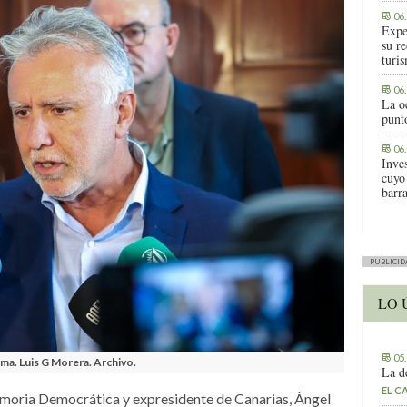
06
Expe
su r
turis
06
La o
punt
06
Inve
cuyo
barr
PUBLICID
LO 
05
alma. Luis G Morera. Archivo.
La d
EL C
Memoria Democrática y expresidente de Canarias, Ángel