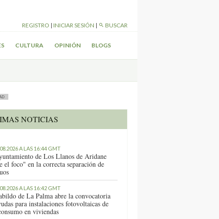
REGISTRO
|
INICIAR SESIÓN
|
BUSCAR
ES
CULTURA
OPINIÓN
BLOGS
AD
IMAS NOTICIAS
.08.2026 A LAS 16:44 GMT
yuntamiento de Los Llanos de Aridane
e el foco" en la correcta separación de
duos
.08.2026 A LAS 16:42 GMT
abildo de La Palma abre la convocatoria
udas para instalaciones fotovoltaicas de
consumo en viviendas