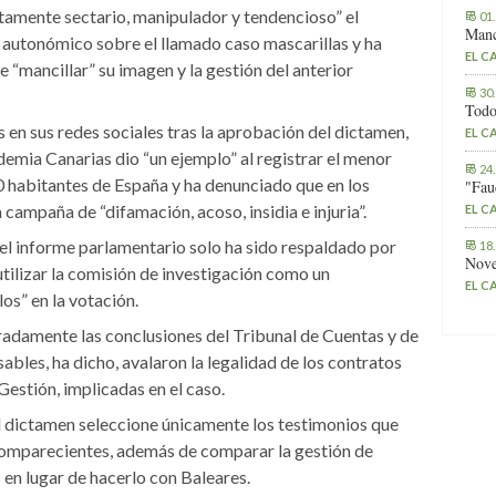
utamente sectario, manipulador y tendencioso” el
01
Manc
autonómico sobre el llamado caso mascarillas y ha
EL C
 “mancillar” su imagen y la gestión del anterior
30
Todo
 en sus redes sociales tras la aprobación del dictamen,
EL C
emia Canarias dio “un ejemplo” al registrar el menor
24
 habitantes de España y ha denunciado que en los
"Fau
 campaña de “difamación, acoso, insidia e injuria”.
EL C
e el informe parlamentario solo ha sido respaldado por
18
Nove
utilizar la comisión de investigación como un
EL C
os” en la votación.
eradamente las conclusiones del Tribunal de Cuentas y de
ables, ha dicho, avalaron la legalidad de los contratos
estión, implicadas en el caso.
 el dictamen seleccione únicamente los testimonios que
 comparecientes, además de comparar la gestión de
s en lugar de hacerlo con Baleares.