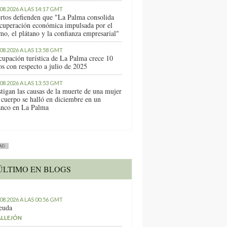
.08.2026 A LAS 14:17 GMT
rtos defienden que "La Palma consolida
ecuperación económica impulsada por el
mo, el plátano y la confianza empresarial"
.08.2026 A LAS 13:58 GMT
cupación turística de La Palma crece 10
os con respecto a julio de 2025
.08.2026 A LAS 13:53 GMT
stigan las causas de la muerte de una mujer
 cuerpo se halló en diciembre en un
anco en La Palma
AD
ÚLTIMO EN BLOGS
.08.2026 A LAS 00:56 GMT
euda
ALLEJÓN