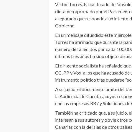
Víctor Torres, ha calificado de “absol
dictamen aprobado por el Parlamento 
asegurado que responde a un intento de
Gobierno.
En un mensaje difundido este miércoles
Torres ha afirmado que durante la pand
número de fallecidos por cada 100.000
últimos tres años ha sido objeto de una
El dirigente socialista ha señalado qu
CC, PP y Vox, a los que ha acusado de 
instrumento político tras quedarse “sol
A su juicio, el documento omite delib
la Audiencia de Cuentas, cuyos respons
con las empresas RR7 y Soluciones de G
También ha criticado que, a su juicio,
interesan a sus autores y obvie otros
Canarias con la de islas de otros paíse