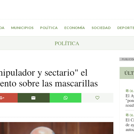
DA
MUNICIPIOS
POLÍTICA
ECONOMÍA
SOCIEDAD
DEPORT
POLÍTICA
PUBLICID
ipulador y sectario" el
ÚLT
ento sobre las mascarillas
06
El A
"pon
resi
06
El C
de ay
auto